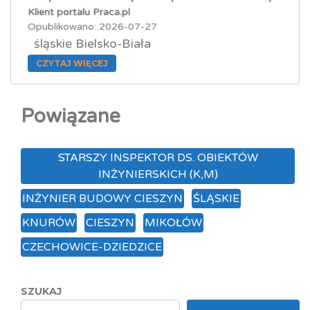
Klient portalu Praca.pl
Opublikowano: 2026-07-27
śląskie Bielsko-Biała
CZYTAJ WIĘCEJ
Powiązane
STARSZY INSPEKTOR DS. OBIEKTÓW
INŻYNIERSKICH (K,M)
INŻYNIER BUDOWY CIESZYN
ŚLĄSKIE
KNURÓW
CIESZYN
MIKOŁÓW
CZECHOWICE-DZIEDZICE
SZUKAJ