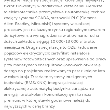
wyraźnie rysują się specjalizacje, które dają największy
zwrot z inwestycji w dodatkowe kształcenie. Pierwsza
to elektrotechnika przemysłowa z automatyką: technik
znający systemy SCADA, sterowniki PLC (Siemens,
Allen-Bradley, Mitsubishi) i systemy wizualizacji
procesów jest na każdym rynku regionalnym towarem
deficytowym, a wynagrodzenia w utrzymaniu ruchu
dużych zakładów sięgają 10 000-13 000 zł brutto
miesięcznie. Druga specjalizacja to OZE i ładowanie
pojazdów elektrycznych: certyfikat instalatora
systemów fotowoltaicznych oraz uprawnienia do pracy
przy magazynach energii litowo-jonowych otwierają
dostęp do projektów realizowanych przez kolejne lata
w całym kraju. Trzecia to systemy inteligentnych
budynków (BMS/KNX): integracja instalacji
elektrycznej z automatyką budynku, zarządzanie
energią i protokołami komunikacyjnymi to nisza
premium, w której stawki godzinowe należą do
najwyższych w całej branży.