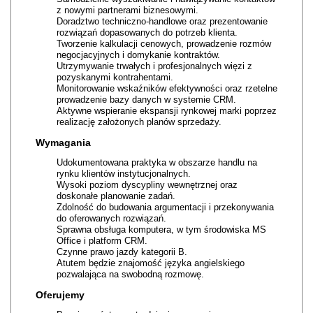
z nowymi partnerami biznesowymi.
Doradztwo techniczno-handlowe oraz prezentowanie
rozwiązań dopasowanych do potrzeb klienta.
Tworzenie kalkulacji cenowych, prowadzenie rozmów
negocjacyjnych i domykanie kontraktów.
Utrzymywanie trwałych i profesjonalnych więzi z
pozyskanymi kontrahentami.
Monitorowanie wskaźników efektywności oraz rzetelne
prowadzenie bazy danych w systemie CRM.
Aktywne wspieranie ekspansji rynkowej marki poprzez
realizację założonych planów sprzedaży.
Wymagania
Udokumentowana praktyka w obszarze handlu na
rynku klientów instytucjonalnych.
Wysoki poziom dyscypliny wewnętrznej oraz
doskonałe planowanie zadań.
Zdolność do budowania argumentacji i przekonywania
do oferowanych rozwiązań.
Sprawna obsługa komputera, w tym środowiska MS
Office i platform CRM.
Czynne prawo jazdy kategorii B.
Atutem będzie znajomość języka angielskiego
pozwalająca na swobodną rozmowę.
Oferujemy