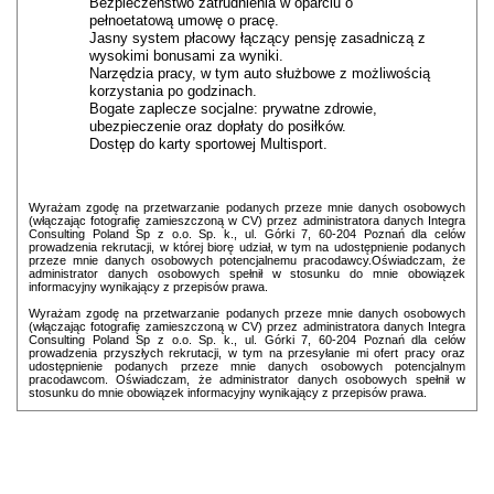
Bezpieczeństwo zatrudnienia w oparciu o
pełnoetatową umowę o pracę.
Jasny system płacowy łączący pensję zasadniczą z
wysokimi bonusami za wyniki.
Narzędzia pracy, w tym auto służbowe z możliwością
korzystania po godzinach.
Bogate zaplecze socjalne: prywatne zdrowie,
ubezpieczenie oraz dopłaty do posiłków.
Dostęp do karty sportowej Multisport.
Wyrażam zgodę na przetwarzanie podanych przeze mnie danych osobowych
(włączając fotografię zamieszczoną w CV) przez administratora danych Integra
Consulting Poland Sp z o.o. Sp. k., ul. Górki 7, 60-204 Poznań dla celów
prowadzenia rekrutacji, w której biorę udział, w tym na udostępnienie podanych
przeze mnie danych osobowych potencjalnemu pracodawcy.Oświadczam, że
administrator danych osobowych spełnił w stosunku do mnie obowiązek
informacyjny wynikający z przepisów prawa.
Wyrażam zgodę na przetwarzanie podanych przeze mnie danych osobowych
(włączając fotografię zamieszczoną w CV) przez administratora danych Integra
Consulting Poland Sp z o.o. Sp. k., ul. Górki 7, 60-204 Poznań dla celów
prowadzenia przyszłych rekrutacji, w tym na przesyłanie mi ofert pracy oraz
udostępnienie podanych przeze mnie danych osobowych potencjalnym
pracodawcom. Oświadczam, że administrator danych osobowych spełnił w
stosunku do mnie obowiązek informacyjny wynikający z przepisów prawa.