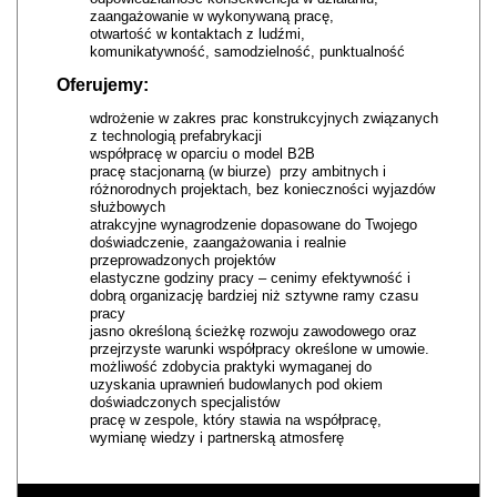
zaangażowanie w wykonywaną pracę,
otwartość w kontaktach z ludźmi,
komunikatywność, samodzielność, punktualność
Oferujemy:
wdrożenie w zakres prac konstrukcyjnych związanych
z technologią prefabrykacji
współpracę w oparciu o model B2B
pracę stacjonarną (w biurze) przy ambitnych i
różnorodnych projektach, bez konieczności wyjazdów
służbowych
atrakcyjne wynagrodzenie dopasowane do Twojego
doświadczenie, zaangażowania i realnie
przeprowadzonych projektów
elastyczne godziny pracy – cenimy efektywność i
dobrą organizację bardziej niż sztywne ramy czasu
pracy
jasno określoną ścieżkę rozwoju zawodowego oraz
przejrzyste warunki współpracy określone w umowie.
możliwość zdobycia praktyki wymaganej do
uzyskania uprawnień budowlanych pod okiem
doświadczonych specjalistów
pracę w zespole, który stawia na współpracę,
wymianę wiedzy i partnerską atmosferę