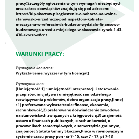
pracy)Szczegóły ogłoszenia w tym wymagań niezbędnych
oraz zakres obowiązków znajdują się pod adresem:
https://bip.skoczow.pl/ogloszenie-o-naborze-na-wolne-
stanowisko-urzednicze-podinspektora-kobieta-
mezczyzna-w-referacie-ds-budzetu-wydzialu-finansowo-
budzetowego-urzedu-miejskiego-w-skoczowie-rynek-1-43-
430-skoczow#cnt
WARUNKI PRACY:
Wymagania konieczne:
Wykształcenie: wyższe (w tym licencjat)
Wymagania inne:
[Umiejętność 1] : umiejętność interpretacji i stosowania
przepisów, inicjatywa i umiejętność samodzielnego
rozwiązywania problemów, dobra organizacja pracy,[Inne]
: 1) preferowane wykształcenie: finanse, ekonomia,
rachunkowość,2) preferowane doświadczenie zawodowe
na stanowiskach związanych z księgowością,3) znajomość
ustaw: o finansach publicznych, o rachunkowości, o
pracownikach samorządowych, o samorządzie gminnym,
znajomość Statutu Gminy Skoczów,Praca w równoważnym
systemie czasu pracy pon - śr 7- 15, czw 7 - 17, pt 7-13