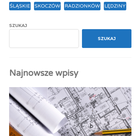
ŚLĄSKIE
SKOCZÓW
RADZIONKÓW
LĘDZINY
SZUKAJ
SZUKAJ
Najnowsze wpisy