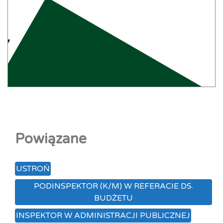
Powiązane
USTROŃ
PODINSPEKTOR (K/M) W REFERACIE DS.
BUDŻETU
INSPEKTOR W ADMINISTRACJI PUBLICZNEJ