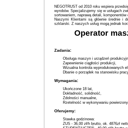
NEGOTRUST od 2010 roku wspiera przedsięb
wyrobów. Specjalizujemy się w usługach zw
sortowaniem, naprawą detali, komponentów
Naszymi Klientami są głównie średnie i 
szklarski. Z naszych usług mogą jednak kor
Operator masz
Zadania:
Obsługa maszyn i urządzeń produkcyj
Zapewnienie ciągłości produkcji,
Wizualna kontrola wyprodukowanych e
Dbanie o porządek na stanowisku prac
Wymagania:
Ukończone 18 lat,
Dokładność, solidność,
Zdolności manualne,
Rzetelność w wykonywaniu powierzon
Oferujemy:
Stawka godzinowa:
ZUS - 36,00 zł/h brutto, ok. 4876zł nett