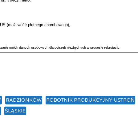
ok. 7040zł netto,
ZUS (możliwość płatnego chorobowego),
rzanie moich danych osobowych dla potrzeb niezbędnych w procesie rekrutacji.
Y
RADZIONKÓW
ROBOTNIK PRODUKCYJNY USTROŃ
.
ŚLĄSKIE