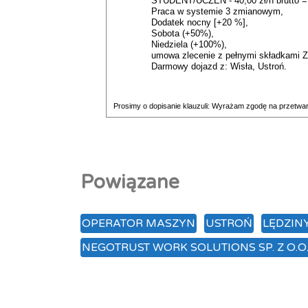
STUDENT/UCZEŃ - 40,00 zł/h brutto = 
Praca w systemie 3 zmianowym,
Dodatek nocny [+20 %],
Sobota (+50%),
Niedziela (+100%),
umowa zlecenie z pełnymi składkami 
Darmowy dojazd z: Wisła, Ustroń.
Prosimy o dopisanie klauzuli: Wyrażam zgodę na przetwa
Powiązane
OPERATOR MASZYN
USTROŃ
LĘDZIN
NEGOTRUST WORK SOLUTIONS SP. Z O.O