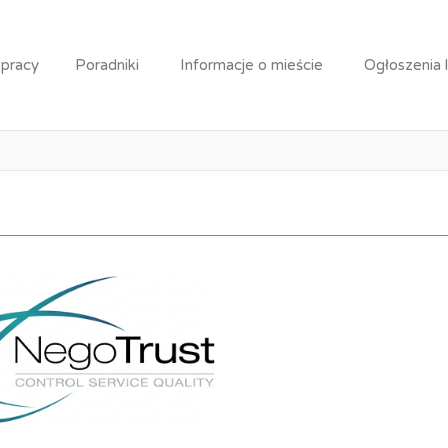
 maszyn / Pracownik produkcji
 pracy
Poradniki
Informacje o mieście
Ogłoszenia 
erator maszyn / Pracownik