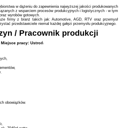
iorstwa w dążeniu do zapewnienia najwyższej jakości produkowanych
iązanych z wsparciem procesów produkcyjnych i logistycznych - w tym
 oraz wyrobów gotowych.
duże firmy z branż takich jak: Automotive, AGD, RTV oraz przemysł
zystać przedstawiciele niemal każdej gałęzi przemysłu produkcyjnego.
yn / Pracownik produkcji
Miejsce pracy: Ustroń
nych,
lementów,
y.
ych obowiązków.
o,