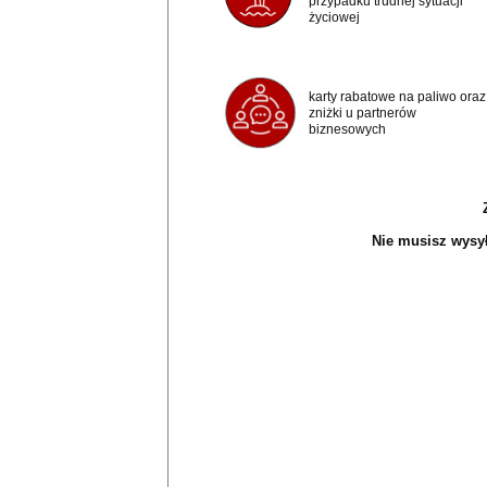
przypadku trudnej sytuacji
życiowej
karty rabatowe na paliwo oraz
zniżki u partnerów
biznesowych
Nie musisz wysyła