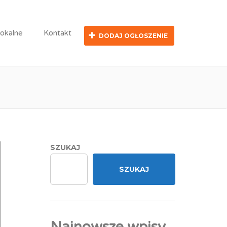
nansowych
lokalne
Kontakt
DODAJ OGŁOSZENIE
stka ds. Sprzedaży
SZUKAJ
SZUKAJ