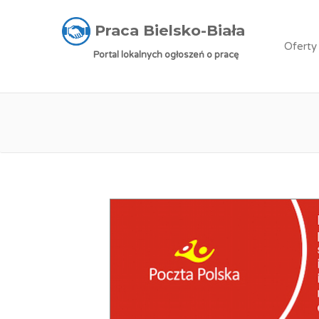
Praca Bielsko-Biała
»
Oferty pracy
»
Młodszy 
Praca Bielsko-Biała
Oferty
Portal lokalnych ogłoszeń o pracę
Praca: Młodszy Sp