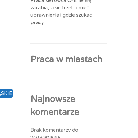
Praca kierowca C+E: ile się
zarabia, jakie trzeba mieć
uprawnienia i gdzie szukać
pracy
Praca w miastach
SKIE
Najnowsze
komentarze
Brak komentarzy do
wyświetlenia.