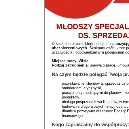
MŁODSZY SPECJALI
DS. SPRZED
Dołącz do zespołu, który buduje silną
pozycję
ubezpieczeniowych.
Szukamy osób, które pot
uczciwością i odpowiedzialnym podejściem do
Miejsce pracy: Wisła
Rodzaj zatrudnienia:
umowa o pracę, umowa
Na czym będzie polegać Twoja pr
pozyskiwanie Klientów tj. sprzedaż us
standardami etycznymi,
praca z przychodzącymi do placówki po
produktów,
obsługa posprzedażowa Klientów, w tym
budowanie długofalowych relacji opartych
dbanie o pozytywny wizerunek Poczty Po
finansowego.
Kogo zapraszamy do współpracy