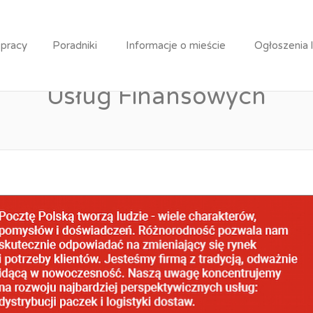
Specjalista / Młodsza Specjalistka ds. Sprzedaży Usług Fi
 pracy
Poradniki
Informacje o mieście
Ogłoszenia 
ecjalista / Młodsza Specjali
Usług Finansowych