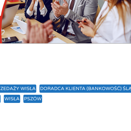
RZEDAŻY WISŁA
DORADCA KLIENTA (BANKOWOŚĆ) ŚLĄ
WISŁA
PSZÓW