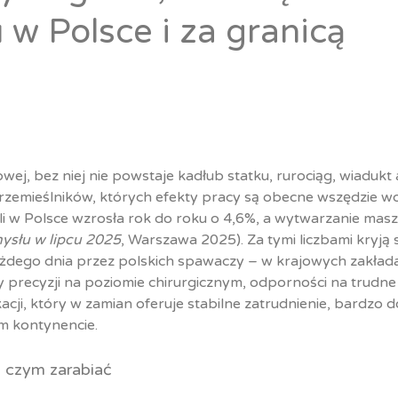
 w Polsce i za granicą
wej, bez niej nie powstaje kadłub statku, rurociąg, wiadukt 
h rzemieślników, których efekty pracy są obecne wszędzie w
 w Polsce wzrosła rok do roku o 4,6%, a wytwarzanie masz
ysłu w lipcu 2025
, Warszawa 2025). Za tymi liczbami kryją 
żdego dnia przez polskich spawaczy – w krajowych zakłada
 precyzji na poziomie chirurgicznym, odporności na trudne
kacji, który w zamian oferuje stabilne zatrudnienie, bardzo 
m kontynencie.
 czym zarabiać