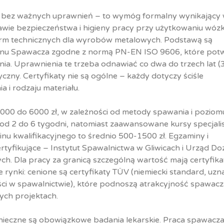
 bez ważnych uprawnień – to wymóg formalny wynikający
awie bezpieczeństwa i higieny pracy przy użytkowaniu wó
orm technicznych dla wyrobów metalowych. Podstawą są
inu Spawacza zgodne z normą PN-EN ISO 9606, które pot
a. Uprawnienia te trzeba odnawiać co dwa do trzech lat (3
yczny. Certyfikaty nie są ogólne – każdy dotyczy ściśle
 i rodzaju materiału.
000 do 6000 zł, w zależności od metody spawania i poziom
d 2 do 6 tygodni, natomiast zaawansowane kursy specjali
nu kwalifikacyjnego to średnio 500-1500 zł. Egzaminy i
rtyfikujące – Instytut Spawalnictwa w Gliwicach i Urząd Do
h. Dla pracy za granicą szczególną wartość mają certyfika
rynki: cenione są certyfikaty TÜV (niemiecki standard, uz
ci w spawalnictwie), które podnoszą atrakcyjność spawacz
ych projektach.
nieczne są obowiązkowe badania lekarskie. Praca spawacza