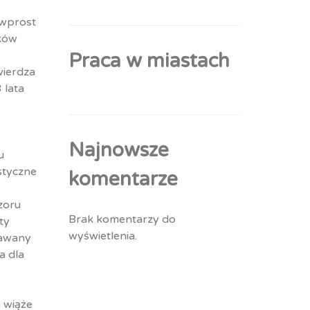
 wprost
zków
Praca w miastach
wierdza
 lata
Najnowsze
u
styczne
komentarze
zoru
Brak komentarzy do
ty
wyświetlenia.
nawany
a dla
 wiąże