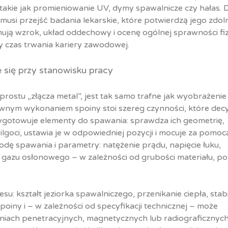
 takie jak promieniowanie UV, dymy spawalnicze czy hałas. 
usi przejść badania lekarskie, które potwierdzą jego zdol
ją wzrok, układ oddechowy i ocenę ogólnej sprawności fi
y czas trwania kariery zawodowej.
 się przy stanowisku pracy
ostu „złącza metal”, jest tak samo trafne jak wyobrażenie
prawnym wykonaniem spoiny stoi szereg czynności, które dec
przygotowuje elementy do spawania: sprawdza ich geometrię,
wilgoci, ustawia je w odpowiedniej pozycji i mocuje za pomoc
ę spawania i parametry: natężenie prądu, napięcie łuku,
gazu osłonowego – w zależności od grubości materiału, poz
u: kształt jeziorka spawalniczego, przenikanie ciepła, stab
poiny i – w zależności od specyfikacji technicznej – może
daniach penetracyjnych, magnetycznych lub radiograficznych