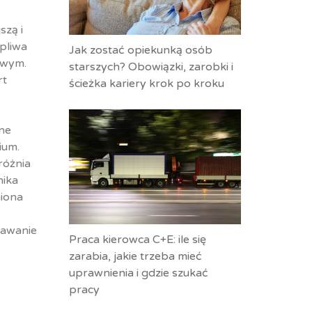
szą i
pliwa
Jak zostać opiekunką osób
owym.
starszych? Obowiązki, zarobki i
rt
ścieżka kariery krok po kroku
jne
ium.
różnia
nika
niona
pawanie
Praca kierowca C+E: ile się
zarabia, jakie trzeba mieć
uprawnienia i gdzie szukać
pracy