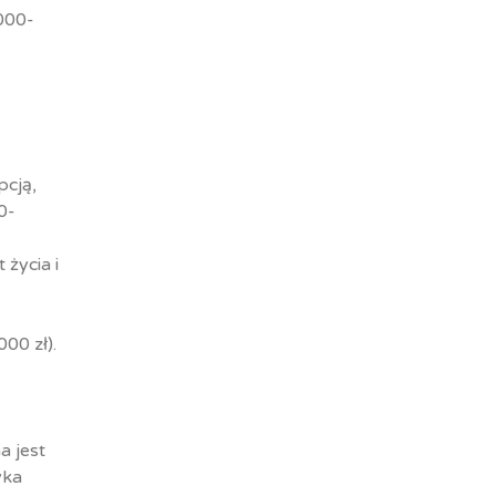
7000-
pcją,
0-
 życia i
00 zł).
a jest
yka