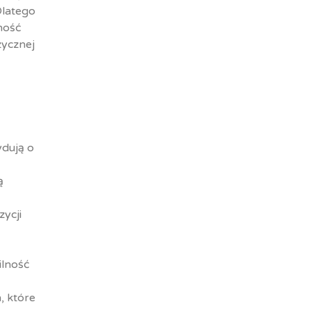
Dlatego
ność
zycznej
ydują o
ą
ycji
ilność
, które