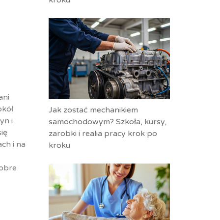
kroku
ani
okół
Jak zostać mechanikiem
yn i
samochodowym? Szkoła, kursy,
się
zarobki i realia pracy krok po
ch i na
kroku
dobre