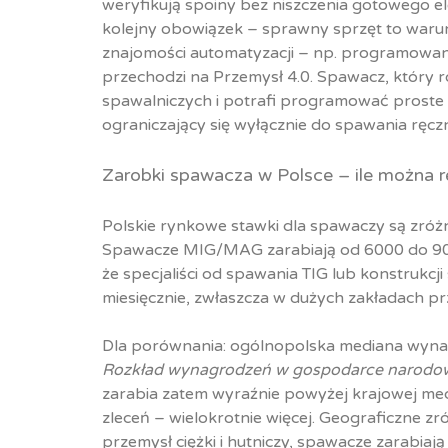
weryfikują spoiny bez niszczenia gotowego el
kolejny obowiązek – sprawny sprzęt to warun
znajomości automatyzacji – np. programowa
przechodzi na Przemysł 4.0. Spawacz, który 
spawalniczych i potrafi programować proste tr
ograniczający się wyłącznie do spawania ręcz
Zarobki spawacza w Polsce – ile można re
Polskie rynkowe stawki dla spawaczy są zróżni
Spawacze MIG/MAG zarabiają od 6000 do 9000
że specjaliści od spawania TIG lub konstrukcj
miesięcznie, zwłaszcza w dużych zakładach p
Dla porównania: ogólnopolska mediana wynag
Rozkład wynagrodzeń w gospodarce narodowe
zarabia zatem wyraźnie powyżej krajowej me
zleceń – wielokrotnie więcej. Geograficzne zr
przemysł ciężki i hutniczy, spawacze zarabiaj