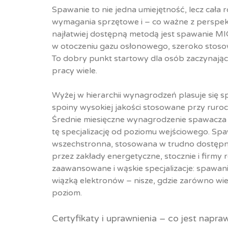
Spawanie to nie jedna umiejętność, lecz cała 
wymagania sprzętowe i – co ważne z perspekt
najłatwiej dostępną metodą jest spawanie M
w otoczeniu gazu osłonowego, szeroko stosow
To dobry punkt startowy dla osób zaczynając
pracy wiele.
Wyżej w hierarchii wynagrodzeń plasuje się 
spoiny wysokiej jakości stosowane przy ruroci
Średnie miesięczne wynagrodzenie spawacza T
tę specjalizację od poziomu wejściowego. Sp
wszechstronna, stosowana w trudno dostępnyc
przez zakłady energetyczne, stocznie i firmy 
zaawansowane i wąskie specjalizacje: spawa
wiązką elektronów – nisze, gdzie zarówno wie
poziom.
Certyfikaty i uprawnienia – co jest nap