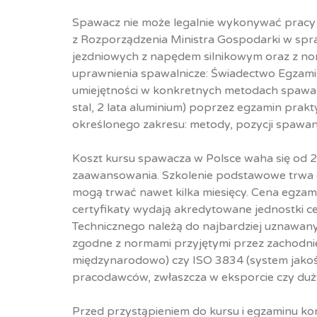
Spawacz nie może legalnie wykonywać pracy
z Rozporządzenia Ministra Gospodarki w spr
jezdniowych z napędem silnikowym oraz z n
uprawnienia spawalnicze: Świadectwo Egzam
umiejętności w konkretnych metodach spawani
stal, 2 lata aluminium) poprzez egzamin prakt
określonego zakresu: metody, pozycji spawania
Koszt kursu spawacza w Polsce waha się od 2
zaawansowania. Szkolenie podstawowe trwa o
mogą trwać nawet kilka miesięcy. Cena egzami
certyfikaty wydają akredytowane jednostki ce
Technicznego należą do najbardziej uznawanyc
zgodne z normami przyjętymi przez zachodnie 
międzynarodowo) czy ISO 3834 (system jakoś
pracodawców, zwłaszcza w eksporcie czy duż
Przed przystąpieniem do kursu i egzaminu ko