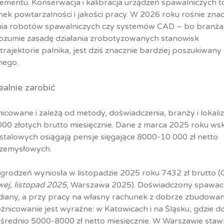
ementu. Konserwacja i kalibracja urządzeń spawalniczych t
ek powtarzalności i jakości pracy. W 2026 roku rośnie zna
nia robotów spawalniczych czy systemów CAD – bo branża
rozumie zasadę działania zrobotyzowanych stanowisk
ajektorie palnika, jest dziś znacznie bardziej poszukiwany 
nego.
alnie zarobić
cowane i zależą od metody, doświadczenia, branży i lokaliza
 złotych brutto miesięcznie. Dane z marca 2025 roku wsk
i stalowych osiągają pensje sięgające 8000-10 000 zł netto
rzemysłowych.
rodzeń wyniosła w listopadzie 2025 roku 7432 zł brutto (
j, listopad 2025
, Warszawa 2025). Doświadczony spawac
diany, a przy pracy na własny rachunek z dobrze zbudowa
óżnicowanie jest wyraźne: w Katowicach i na Śląsku, gdzie d
ą średnio 5000-8000 zł netto miesięcznie. W Warszawie staw