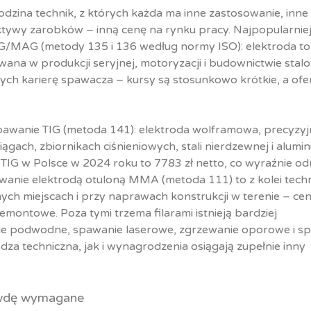
rodzina technik, z których każda ma inne zastosowanie, inne
ywy zarobków – inną cenę na rynku pracy. Najpopularniej
IG/MAG (metody 135 i 136 według normy ISO): elektroda to
ana w produkcji seryjnej, motoryzacji i budownictwie stal
ych karierę spawacza – kursy są stosunkowo krótkie, a ofe
spawanie TIG (metoda 141): elektroda wolframowa, precyzy
ągach, zbiornikach ciśnieniowych, stali nierdzewnej i alumin
IG w Polsce w 2024 roku to 7783 zł netto, co wyraźnie od
awanie elektrodą otuloną MMA (metoda 111) to z kolei tech
h miejscach i przy naprawach konstrukcji w terenie – ce
remontowe. Poza tymi trzema filarami istnieją bardziej
nie podwodne, spawanie laserowe, zgrzewanie oporowe i s
dza techniczna, jak i wynagrodzenia osiągają zupełnie inny
rawdę wymagane