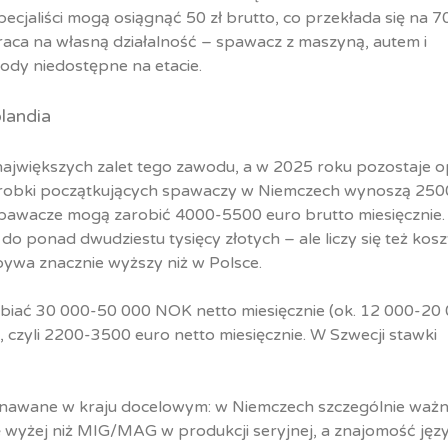
specjaliści mogą osiągnąć 50 zł brutto, co przekłada się na 
praca na własną działalność – spawacz z maszyną, autem i
ody niedostępne na etacie.
landia
jwiększych zalet tego zawodu, a w 2025 roku pozostaje o
Zarobki początkujących spawaczy w Niemczech wynoszą 250
spawacze mogą zarobić 4000-5500 euro brutto miesięcznie.
do ponad dwudziestu tysięcy złotych – ale liczy się też koszt
bywa znacznie wyższy niż w Polsce.
biać 30 000-50 000 NOK netto miesięcznie (ok. 12 000-20 0
 czyli 2200-3500 euro netto miesięcznie. W Szwecji stawki
uznawane w kraju docelowym: w Niemczech szczególnie ważn
ę wyżej niż MIG/MAG w produkcji seryjnej, a znajomość jęz