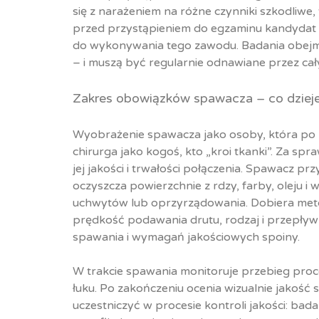
się z narażeniem na różne czynniki szkodliwe,
przed przystąpieniem do egzaminu kandydat m
do wykonywania tego zawodu. Badania obejmu
– i muszą być regularnie odnawiane przez cał
Zakres obowiązków spawacza – co dzieje
Wyobrażenie spawacza jako osoby, która po pr
chirurga jako kogoś, kto „kroi tkanki”. Za s
jej jakości i trwałości połączenia. Spawacz 
oczyszcza powierzchnie z rdzy, farby, oleju i 
uchwytów lub oprzyrządowania. Dobiera metod
prędkość podawania drutu, rodzaj i przepływ 
spawania i wymagań jakościowych spoiny.
W trakcie spawania monitoruje przebieg proces
łuku. Po zakończeniu ocenia wizualnie jakość s
uczestniczyć w procesie kontroli jakości: ba