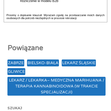
Rozliczenie w modelu B2B
Prosimy o dopisanie klauzuli: Wyrażam zgodę na przetwarzanie moich danych
osobowych dla potrzeb niezbędnych w procesie rekrutacji.
Powiązane
ZABRZE
BIELSKO-BIAŁA
LEKARZ ŚLĄSKIE
GLIWICE
LEKARZ / LEKARKA– MEDYCZNA MARIHUANA /
TERAPIA KANNABINOIDOWA (W TRAKCIE
SPECJALIZACJI)
SZUKAJ