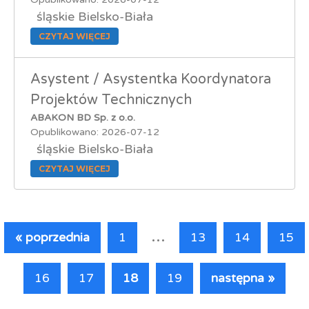
śląskie Bielsko-Biała
CZYTAJ WIĘCEJ
Asystent / Asystentka Koordynatora
Projektów Technicznych
ABAKON BD Sp. z o.o.
Opublikowano: 2026-07-12
śląskie Bielsko-Biała
CZYTAJ WIĘCEJ
...
« poprzednia
1
13
14
15
16
17
18
19
następna »