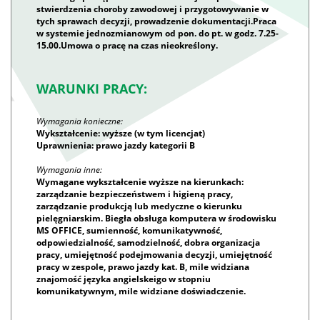
stwierdzenia choroby zawodowej i przygotowywanie w
tych sprawach decyzji, prowadzenie dokumentacji.Praca
w systemie jednozmianowym od pon. do pt. w godz. 7.25-
15.00.Umowa o pracę na czas nieokreślony.
WARUNKI PRACY:
Wymagania konieczne:
Wykształcenie: wyższe (w tym licencjat)
Uprawnienia: prawo jazdy kategorii B
Wymagania inne:
Wymagane wykształcenie wyższe na kierunkach:
zarządzanie bezpieczeństwem i higieną pracy,
zarządzanie produkcją lub medyczne o kierunku
pielęgniarskim. Biegła obsługa komputera w środowisku
MS OFFICE, sumienność, komunikatywność,
odpowiedzialność, samodzielność, dobra organizacja
pracy, umiejętność podejmowania decyzji, umiejętność
pracy w zespole, prawo jazdy kat. B, mile widziana
znajomość języka angielskeigo w stopniu
komunikatywnym, mile widziane doświadczenie.