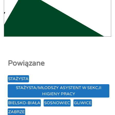
Powiązane
STAŻYSTA
STAŻYSTA/MŁODSZY ASYSTENT W SEKCJI
HIGIENY PRACY
BIELSKO-BIAŁA
SOSNOWIEC
GLIWICE
ZABRZE