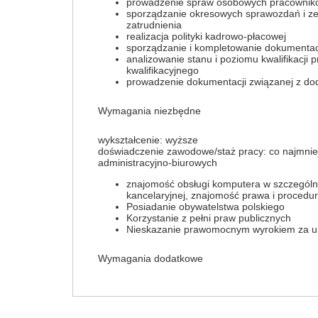
prowadzenie spraw osobowych pracownik
sporządzanie okresowych sprawozdań i z
zatrudnienia
realizacja polityki kadrowo-płacowej
sporządzanie i kompletowanie dokumentac
analizowanie stanu i poziomu kwalifikacji
kwalifikacyjnego
prowadzenie dokumentacji związanej z d
Wymagania niezbędne
wykształcenie: wyższe
doświadczenie zawodowe/staż pracy: co najmni
administracyjno-biurowych
znajomość obsługi komputera w szczególnoś
kancelaryjnej, znajomość prawa i procedur
Posiadanie obywatelstwa polskiego
Korzystanie z pełni praw publicznych
Nieskazanie prawomocnym wyrokiem za um
Wymagania dodatkowe