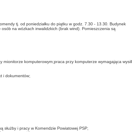
mendy tj. od poniedziałku do piątku w godz. 7.30 - 13.30. Budynek
 osób na wózkach inwalidzkich (brak wind). Pomieszczenia są
zy mionitorze komputerowym;praca przy komputerze wymagająca wysil
kt i dokumentów;
ną służby i pracy w Komendzie Powiatowej PSP;