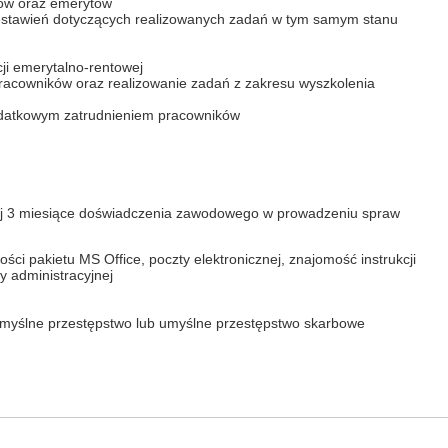
ów oraz emerytów
estawień dotyczących realizowanych zadań w tym samym stanu
ji emerytalno-rentowej
 pracowników oraz realizowanie zadań z zakresu wyszkolenia
odatkowym zatrudnieniem pracowników
ej 3 miesiące doświadczenia zawodowego w prowadzeniu spraw
ci pakietu MS Office, poczty elektronicznej, znajomość instrukcji
y administracyjnej
yślne przestępstwo lub umyślne przestępstwo skarbowe