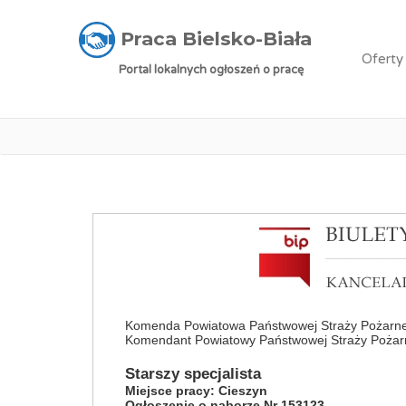
Praca Bielsko-Biała
»
Oferty pracy
»
Starszy s
Praca Bielsko-Biała
Oferty
Portal lokalnych ogłoszeń o pracę
Komenda Powiatowa Państwowej Straży Pożarne
Komendant Powiatowy Państwowej Straży Pożarn
Starszy specjalista
Miejsce pracy: Cieszyn
Ogłoszenie o naborze Nr 153123