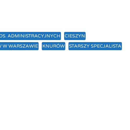
 DS. ADMINISTRACYJNYCH
CIESZYN
W W WARSZAWIE
KNURÓW
STARSZY SPECJALISTA