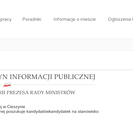
pecjalista
 pracy
Poradniki
Informacje o mieście
Ogłoszenia 
Praca: Starszy specjalista
j w Cieszynie
ej poszukuje kandydatówkandydatek na stanowisko: