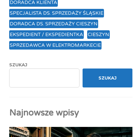
DORADCA KLIENTA
SPECJALISTA DS. SPRZEDAŻY ŚLĄSKIE
DORADCA DS. SPRZEDAŻY CIESZYN
EKSPEDIENT / EKSPEDIENTKA
CIESZYN
SPRZEDAWCA W ELEKTROMARKECIE
SZUKAJ
SZUKAJ
Najnowsze wpisy