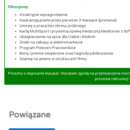
Oferujemy
Atrakcyjne wynagrodzenie
Gwarancję premii przez pierwsze 3 miesiące (promesa)
Umowę o pracę bez okresu próbnego
Kartę MultiSport i prywatną opiekę medyczną Medicover z dof
Ubezpieczenie na życie dla Ciebie i bliskich
Zniżki na zakupy w elektromarkecie
Program Poleceń Pracowników
Bony i premie świąteczne oraz nagrody jubileuszowe
Szansę na awans w strukturach firmy
Prosimy o dopisanie klauzuli: Wyrażam zgodę na przetwarzanie mo
procesie rekrutacji.
Powiązane