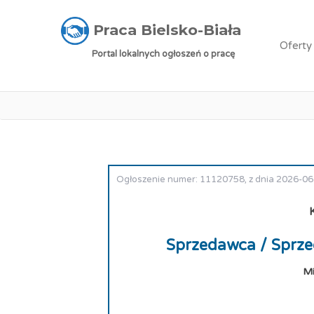
Praca Bielsko-Biała
»
Oferty pracy
»
Sprzeda
Praca Bielsko-Biała
Oferty
Portal lokalnych ogłoszeń o pracę
Praca: Sprzedaw
Ogłoszenie numer: 11120758, z dnia 2026-0
Sprzedawca / Sprz
Mi