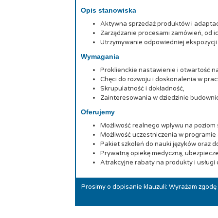
Opis stanowiska
Aktywna sprzedaż produktów i adaptacj
Zarządzanie procesami zamówień, od i
Utrzymywanie odpowiedniej ekspozycji
Wymagania
Proklienckie nastawienie i otwartość na
Chęci do rozwoju i doskonalenia w prac
Skrupulatność i dokładność,
Zainteresowania w dziedzinie budownic
Oferujemy
Możliwość realnego wpływu na poziom
Możliwość uczestniczenia w programie
Pakiet szkoleń do nauki języków oraz d
Prywatną opiekę medyczną, ubezpiecze
Atrakcyjne rabaty na produkty i usługi
Prosimy o dopisanie klauzuli: Wyrażam zgod