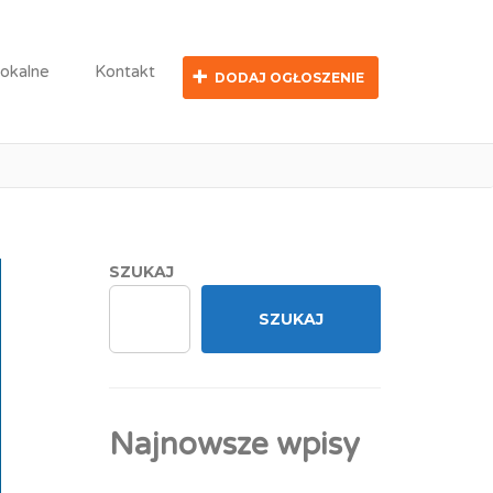
lokalne
Kontakt
DODAJ OGŁOSZENIE
kecie budowlanym
SZUKAJ
SZUKAJ
Najnowsze wpisy