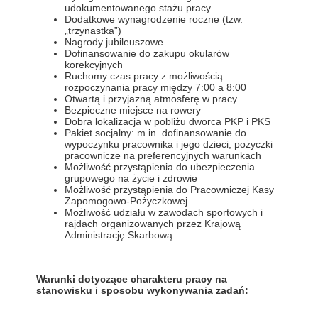
udokumentowanego stażu pracy
Dodatkowe wynagrodzenie roczne (tzw.
„trzynastka”)
Nagrody jubileuszowe
Dofinansowanie do zakupu okularów
korekcyjnych
Ruchomy czas pracy z możliwością
rozpoczynania pracy między 7:00 a 8:00
Otwartą i przyjazną atmosferę w pracy
Bezpieczne miejsce na rowery
Dobra lokalizacja w pobliżu dworca PKP i PKS
Pakiet socjalny: m.in. dofinansowanie do
wypoczynku pracownika i jego dzieci, pożyczki
pracownicze na preferencyjnych warunkach
Możliwość przystąpienia do ubezpieczenia
grupowego na życie i zdrowie
Możliwość przystąpienia do Pracowniczej Kasy
Zapomogowo-Pożyczkowej
Możliwość udziału w zawodach sportowych i
rajdach organizowanych przez Krajową
Administrację Skarbową
Warunki dotyczące charakteru pracy na
stanowisku i sposobu wykonywania zadań: