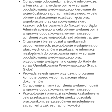
Opracowuje odpowiedzi na środki odwoławcze,
w tym skargi na wydane opinie w sprawie
opodatkowania wyrównawczego kierowane do
wojewódzkiego sądu administracyjnego, w celu
obrony zaskarżonego rozstrzygnięcia oraz
współpracuje przy opracowywaniu skarg
kasacyjnych kierowanych do Naczelnego Sądu
Administracyjnego w celu obrony wydanej opinii
w sprawie opodatkowania wyrównawczego
uchylonej przez wojewódzki sąd administracyjny
Organizuje i bierze udział w spotkaniach
uzgodnieniowych, przygotowuje wystąpienia do
właściwych organów o przekazanie informacji
niezbędnych do opracowania opinii w sprawie
opodatkowania wyrównawczego oraz
przygotowuje wystąpienia o opinię do Rady do
spraw Opodatkowania Wyrównawczego (Rada
Globe)
Prowadzi rejestr spraw przy użyciu programu
komputerowego wspomagającego obieg
dokumentów
Opracowuje zmiany i uchylenia wydanych opinii
w sprawie opodatkowania wyrównawczego
Przygotowuje i prowadzi szkolenia kaskadowe w
celu przekazania zdobytej wiedzy pozostałym
pracownikom, ze szczególnym uwzględnieniem
zagadnień z zakresu rachunkowości