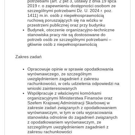
potrzebami (art. 2 pkt 3, ustawy z dnia 19 lipca
2019 r. o zapewnieniu dostępności osobom ze
szczególnymi potrzebami Dz. U. 2024 r. poz.
1411) m.in. osób z niepełnosprawnością
ruchową poruszających się na wózku w
przestrzeni publicznej oraz przy budynku
Budynek, otoczenie organizacyjno-techniczne
stanowiska pracy nie są dostosowane do
potrzeb osób ze szczególnymi potrzebami –
głównie osób z niepełnosprawnością
Zakres zadań
Opracowuje opinie w sprawie opodatkowania
wyrównawczego, ze szczególnym
uwzględnieniem zagadnień z zakresu
rachunkowości, w celu udzielenia odpowiedzi na
wnioski zainteresowanych
Współpracuje z właściwymi komórkami
organizacyjnymi Ministerstwa Finansów oraz
Szefem Krajowej Administracji Skarbowej w
zakresie zadań związanych z opodatkowaniem
wyrównawczym, w tym w celu wypracowania
stanowiska odnośnie do zagadnień związanych
z opodatkowaniem wyrównawczym, ze
szczególnym uwzględnieniem zagadnień z
zakresu rachunkowości