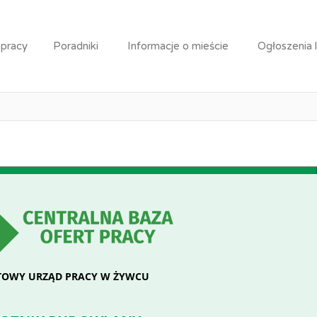
k budowlany
 pracy
Poradniki
Informacje o mieście
Ogłoszenia 
Praca: Robotnik budowlan
OWY URZĄD PRACY W ŻYWCU