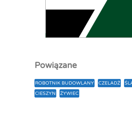
Powiązane
ROBOTNIK BUDOWLANY
CZELADŹ
ŚL
CIESZYN
ŻYWIEC