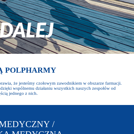
Ą POLPHARMY
rawia, że jesteśmy czołowym zawodnikiem w obszarze farmacji.
y dzięki wspólnemu działaniu wszystkich naszych zespołów od
ścią jednego z nich.
 MEDYCZNY /