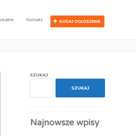
lokalne
Kontakt
DODAJ OGŁOSZENIE
wicielka Medyczna
SZUKAJ
SZUKAJ
Najnowsze wpisy