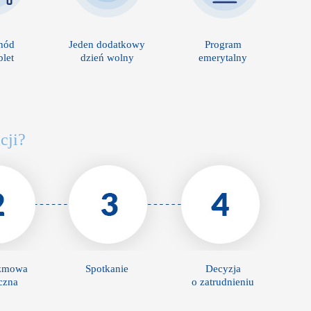
hód
Jeden dodatkowy
Program
blet
dzień wolny
emerytalny
cji?
ozmowa
Spotkanie
Decyzja
iczna
o zatrudnieniu