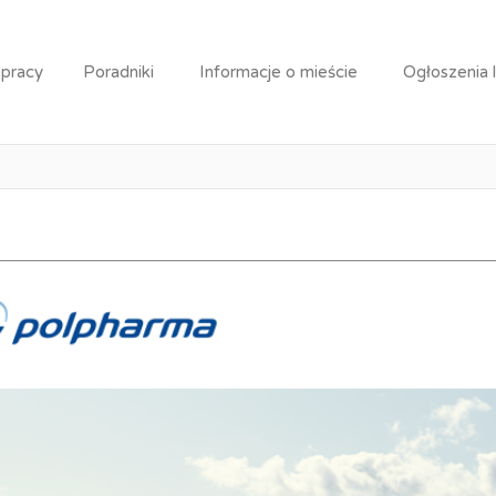
wiciel Medyczny / Przedstawicielka Medyczna
 pracy
Poradniki
Informacje o mieście
Ogłoszenia 
iciel Medyczny / Przedsta