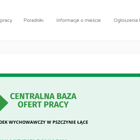
rz/pielęgniarka
 pracy
Poradniki
Informacje o mieście
Ogłoszenia 
raca: Pielęgniarz/pielęgniar
DEK WYCHOWAWCZY W PSZCZYNIE ŁĄCE