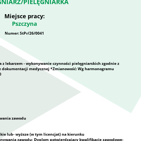
GNIARZ/PIELĘGNIARKA
Miejsce pracy:
Pszczyna
Numer: StPr/26/0041
a z lekarzem - wykonywanie czynności pielęgniarskich zgodnie z
ie dokumentacji medycznej *Zmianowość: Wg harmonogramu
0
ywania zawodu
kie lub- wyższe (w tym licencjat) na kierunku
nywania zawodu- Dyplom potwierdzający kwalifikacje zawodowe-