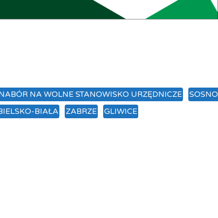
 NABÓR NA WOLNE STANOWISKO URZĘDNICZE
SOSNO
BIELSKO-BIAŁA
ZABRZE
GLIWICE