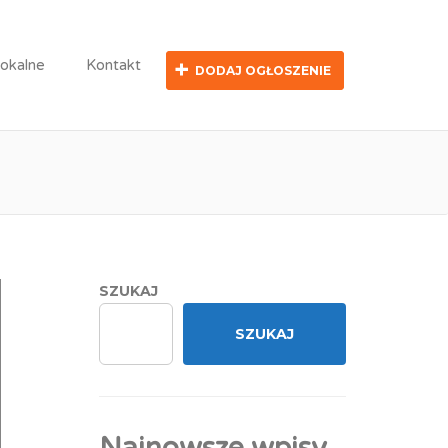
dnicze
lokalne
Kontakt
DODAJ OGŁOSZENIE
 na wolne stanowisko
SZUKAJ
SZUKAJ