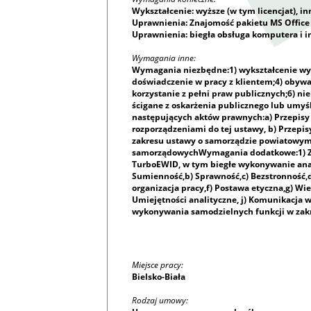
Wykształcenie: wyższe (w tym licencjat), in
Uprawnienia: Znajomość pakietu MS Office
Uprawnienia: biegła obsługa komputera i i
Wymagania inne:
Wymagania niezbędne:1) wykształcenie wyżs
doświadczenie w pracy z klientem;4) obywa
korzystanie z pełni praw publicznych;6) 
ścigane z oskarżenia publicznego lub umyś
następujących aktów prawnych:a) Przepisy 
rozporządzeniami do tej ustawy, b) Przepis
zakresu ustawy o samorządzie powiatowym,
samorządowychWymagania dodatkowe:1) Zna
TurboEWID, w tym biegłe wykonywanie anal
Sumienność,b) Sprawność,c) Bezstronność,
organizacja pracy,f) Postawa etyczna,g) Wi
Umiejętności analityczne, j) Komunikacja w
wykonywania samodzielnych funkcji w zakres
Miejsce pracy:
Bielsko-Biała
Rodzaj umowy: