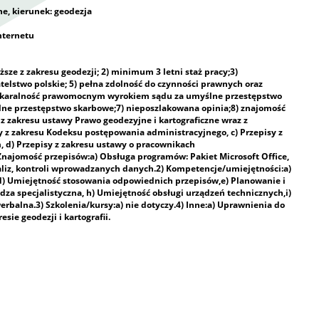
ne, kierunek: geodezja
nternetu
ze z zakresu geodezji; 2) minimum 3 letni staż pracy;3)
telstwo polskie; 5) pełna zdolność do czynności prawnych oraz
niekaralność prawomocnym wyrokiem sądu za umyślne przestępstwo
lne przestępstwo skarbowe;7) nieposzlakowana opinia;8) znajomość
z zakresu ustawy Prawo geodezyjne i kartograficzne wraz z
y z zakresu Kodeksu postępowania administracyjnego, c) Przepisy z
 d) Przepisy z zakresu ustawy o pracownikach
jomość przepisów:a) Obsługa programów: Pakiet Microsoft Office,
iz, kontroli wprowadzanych danych.2) Kompetencje/umiejętności:a)
d) Umiejętność stosowania odpowiednich przepisów,e) Planowanie i
edza specjalistyczna, h) Umiejętność obsługi urządzeń technicznych,i)
erbalna.3) Szkolenia/kursy:a) nie dotyczy.4) Inne:a) Uprawnienia do
ie geodezji i kartografii.