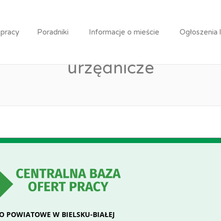
 stanowisku inspektora - nabór na wolne stanowisko urzę
 pracy
Poradniki
Informacje o mieście
Ogłoszenia 
nowisku inspektora - nabór
urzędnicze
 POWIATOWE W BIELSKU-BIAŁEJ