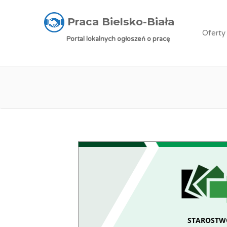
Praca Bielsko-Biała
»
Oferty pracy
»
Osoba na
Praca Bielsko-Biała
Oferty
Portal lokalnych ogłoszeń o pracę
Praca: Osoba na sta
STAROSTWO