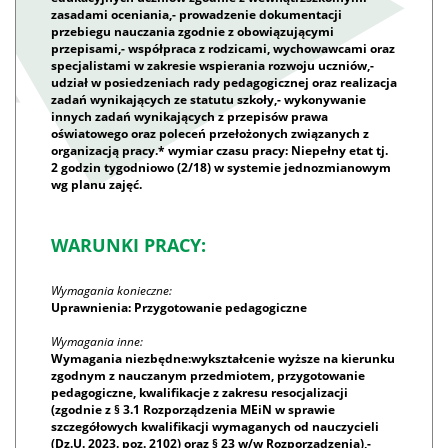
zasadami oceniania,- prowadzenie dokumentacji
przebiegu nauczania zgodnie z obowiązującymi
przepisami,- współpraca z rodzicami, wychowawcami oraz
specjalistami w zakresie wspierania rozwoju uczniów,-
udział w posiedzeniach rady pedagogicznej oraz realizacja
zadań wynikających ze statutu szkoły,- wykonywanie
innych zadań wynikających z przepisów prawa
oświatowego oraz poleceń przełożonych związanych z
organizacją pracy.* wymiar czasu pracy: Niepełny etat tj.
2 godzin tygodniowo (2/18) w systemie jednozmianowym
wg planu zajęć.
WARUNKI PRACY:
Wymagania konieczne:
Uprawnienia: Przygotowanie pedagogiczne
Wymagania inne:
Wymagania niezbędne:wykształcenie wyższe na kierunku
zgodnym z nauczanym przedmiotem, przygotowanie
pedagogiczne, kwalifikacje z zakresu resocjalizacji
(zgodnie z § 3.1 Rozporządzenia MEiN w sprawie
szczegółowych kwalifikacji wymaganych od nauczycieli
(Dz.U. 2023. poz. 2102) oraz § 23 w/w Rozporządzenia),-