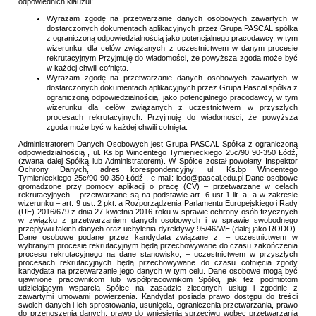
odpowiednich klauzul:
Wyrażam zgodę na przetwarzanie danych osobowych zawartych w
dostarczonych dokumentach aplikacyjnych przez Grupa PASCAL spółka
z ograniczoną odpowiedzialnością jako potencjalnego pracodawcy, w tym
wizerunku, dla celów związanych z uczestnictwem w danym procesie
rekrutacyjnym Przyjmuję do wiadomości, że powyższa zgoda może być
w każdej chwili cofnięta.
Wyrażam zgodę na przetwarzanie danych osobowych zawartych w
dostarczonych dokumentach aplikacyjnych przez Grupa Pascal spółka z
ograniczoną odpowiedzialnością, jako potencjalnego pracodawcy, w tym
wizerunku dla celów związanych z uczestnictwem w przyszłych
procesach rekrutacyjnych. Przyjmuję do wiadomości, że powyższa
zgoda może być w każdej chwili cofnięta.
Administratorem Danych Osobowych jest Grupa PASCAL Spółka z ograniczoną
odpowiedzialnością , ul. Ks.bp Wincentego Tymienieckiego 25c/90 90-350 Łódź,
(zwana dalej Spółką lub Administratorem). W Spółce został powołany Inspektor
Ochrony Danych, adres korespondencyjny: ul. Ks.bp Wincentego
Tymienieckiego 25c/90 90-350 Łódź , e-mail: iodo@pascal.edu.pl Dane osobowe
gromadzone przy pomocy aplikacji o pracę (CV) – przetwarzane w celach
rekrutacyjnych – przetwarzane są na podstawie art. 6 ust 1 lit. a, a w zakresie
wizerunku – art. 9 ust. 2 pkt. a Rozporządzenia Parlamentu Europejskiego i Rady
(UE) 2016/679 z dnia 27 kwietnia 2016 roku w sprawie ochrony osób fizycznych
w związku z przetwarzaniem danych osobowych i w sprawie swobodnego
przepływu takich danych oraz uchylenia dyrektywy 95/46/WE (dalej jako RODO).
Dane osobowe podane przez kandydata związane z: – uczestnictwem w
wybranym procesie rekrutacyjnym będą przechowywane do czasu zakończenia
procesu rekrutacyjnego na dane stanowisko, – uczestnictwem w przyszłych
procesach rekrutacyjnych będą przechowywane do czasu cofnięcia zgody
kandydata na przetwarzanie jego danych w tym celu. Dane osobowe mogą być
ujawnione pracownikom lub współpracownikom Spółki, jak też podmiotom
udzielającym wsparcia Spółce na zasadzie zleconych usług i zgodnie z
zawartymi umowami powierzenia. Kandydat posiada prawo dostępu do treści
swoich danych i ich sprostowania, usunięcia, ograniczenia przetwarzania, prawo
do przenoszenia danych, prawo do wniesienia sprzeciwu wobec przetwarzania