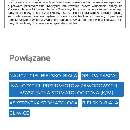
oraz prawo do cofnięcia zgody w dowolnym momencie bez wpływu na zgodność
z prawem przetwarzania. Kandydat ma również prawo wniesienia skargi do
Prezesa Urzędu Ochrony Danych Osobowych, gdy uzna, iż przetwarzanie jego
danych osobowych narusza przepisy RODO. Podanie danych w aplikacji o pracę
jest dobrowolne, ale niezbędne w celu uczestnictwa w bieżącym procesie
rekrutacyjnym i ew. przyszłych rekrutacjach. Wyrażenie zgody na przetwarzanie
danych osobowych w ww. celach jest dobrowolne
Powiązane
NAUCZYCIEL BIELSKO-BIAŁA
GRUPA PASCAL
NAUCZYCIEL PRZEDMIOTÓW ZAWODOWYCH –
ASYSTENTKA STOMATOLOGICZNA (K/M)
ASYSTENTKA STOMATOLOGA
BIELSKO-BIAŁA
GLIWICE