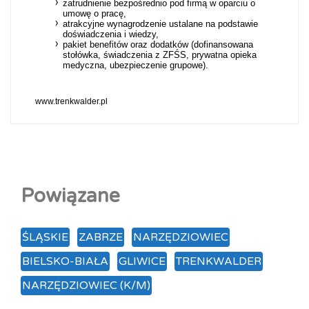
zatrudnienie bezpośrednio pod firmą w oparciu o
umowę o pracę,
atrakcyjne wynagrodzenie ustalane na podstawie
doświadczenia i wiedzy,
pakiet benefitów oraz dodatków (dofinansowana
stołówka, świadczenia z ZFŚS, prywatna opieka
medyczna, ubezpieczenie grupowe).
www.trenkwalder.pl
Powiązane
ŚLĄSKIE
ZABRZE
NARZĘDZIOWIEC
BIELSKO-BIAŁA
GLIWICE
TRENKWALDER
NARZĘDZIOWIEC (K/M)