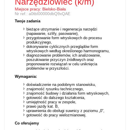
Narzędziowiec (k/m)
Miejsce pracy: Bielsko-Biała
Nr ref.: a0tbI00000dbQ9xQAE
Twoje zadania
bieżące utrzymanie i regeneracja narzędzi
(napawanie, szlify, pasowanie),
przygotowanie form wtryskowych do procesu
produkcyjnego,
dokonywanie cyklicznych przeglądów form
wtryskowych według określonego harmonogramu,
diagnozowanie problemów, ich analizowanie,
poszukiwanie przyczyn źródłowych oraz
proponowanie rozwiązań w celu uniknięcia
problemów w przyszłości.
Wymagania:
doświadczenie na podobnym stanowisku,
znajomość rysunku technicznego,
znajomość budowy i działania form wtryskowych,
gotowość do dalszego kształcenia,
umiejętność pracy w zespole,
prawo jazdy kat. B,
uprawnienia do obsługi suwnicy z poziomu „0”,
gotowość do pracy wielozmianowej.
Co oferujemy