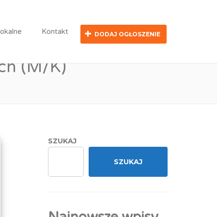
obót Budowlanych (M/K)
lokalne
Kontakt
DODAJ OGŁOSZENIE
ecjalista ds.
ch (M/K)
SZUKAJ
SZUKAJ