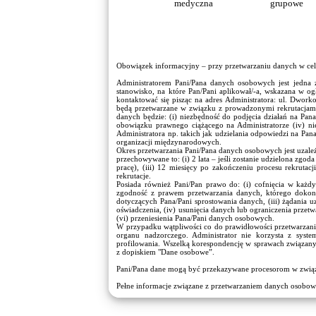
medyczna
grupowe
Obowiązek informacyjny – przy przetwarzaniu danych w cel
Administratorem Pani/Pana danych osobowych jest jedna z
stanowisko, na które Pan/Pani aplikował/-a, wskazana w 
kontaktować się pisząc na adres Administratora: ul. Dwor
będą przetwarzane w związku z prowadzonymi rekrutacjami,
danych będzie: (i) niezbędność do podjęcia działań na Pan
obowiązku prawnego ciążącego na Administratorze (iv) n
Administratora np. takich jak udzielania odpowiedzi na Pan
organizacji międzynarodowych.
Okres przetwarzania Pani/Pana danych osobowych jest uzale
przechowywane to: (i) 2 lata – jeśli zostanie udzielona zgod
pracę), (iii) 12 miesięcy po zakończeniu procesu rekrutacj
rekrutacje.
Posiada również Pani/Pan prawo do: (i) cofnięcia w każd
zgodność z prawem przetwarzania danych, którego dokona
dotyczących Pana/Pani sprostowania danych, (iii) żądania
oświadczenia, (iv) usunięcia danych lub ograniczenia przet
(vi) przeniesienia Pana/Pani danych osobowych.
W przypadku wątpliwości co do prawidłowości przetwarzani
organu nadzorczego. Administrator nie korzysta z sys
profilowania. Wszelką korespondencję w sprawach związany
z dopiskiem "Dane osobowe”.
Pani/Pana dane mogą być przekazywane procesorom w związk
Pełne informacje związane z przetwarzaniem danych osobowy