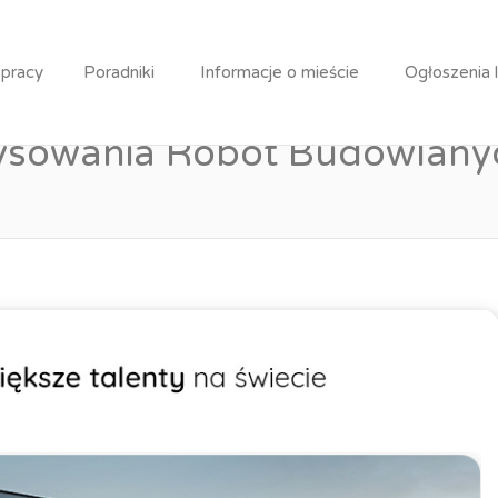
Specjalistka / Młodszy Specjalista ds. Kosztorysowania R
 pracy
Poradniki
Informacje o mieście
Ogłoszenia 
za Specjalistka / Młodszy Sp
ysowania Robót Budowlany