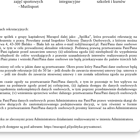
zajęć sportowych
integracyjne
szkoleń i kursów
- Mutlisport
ach rekrutacyjnych:
e spółek z grupy kapitałowej Murapol dalej jako: „Spółka”, która prowadzi rekrutację na
ogłoszeniu o pracę. Powołany został Inspektor Ochrony Danych Osobowych, z którym można
kowa 4, 43-300 Bielsko – Biała lub na adres e-mail iod@murapol.pl. Pani/Pana dane osobowe
 w tym w celu prowadzonej aktualnie rekrutacji. Podstawą prawną przetwarzania Pani/Pana
a/Pani żądanie przed zawarciem umowy (ii) udzielona zgoda (iii) niezbędność do wypełnienia
iezbędność do celów wynikających z prawnie uzasadnionych interesów realizowanych przez
a/Pani pisma i wnioski.Pani/Pana dane osobowe nie będą przekazywane do państw trzecich lub
żniony od celu w jakim dane są przetwarzane. Okres przez który Pana/Pani dane osobowe będą
a na przyszłe rekrutacje (ii) do 50 lat – jeśli doszło do zawarcia stosownej umowy (np. umowa o
i – jeśli nie doszło do zawarcia stosownej umowy i nie została udzielona zgoda na przyszłe
ym czasie zgody na przetwarzanie Pani/Pana danych, z tym że pozostaje to bez wpływu na
no na podstawie zgody przed jej cofnięciem, (ii) żądania dostępu do danych osobowych
 uzupełnienia niekompletnych danych osobowych, w tym poprzez przedstawienie dodatkowego
warzania; (v) wniesienia sprzeciwu wobec dalszego przetwarzania Pana/Pani danych osobowych
a Pani/Pana danych osobowych przez Administratora ma Pani/Pan prawo wniesienia skargi do
temów służących do zautomatyzowanego podejmowania decyzji, w tym również w formie
ch z przetwarzaniem Pani/Pana danych osobowych prosimy kierować na adres Administratora
u ze zleconymi przez Administratora działaniami realizowanymi w imieniu Administratora.
ch dostępne są pod adresem: https://murapol.pl/polityka-prywatnosci.