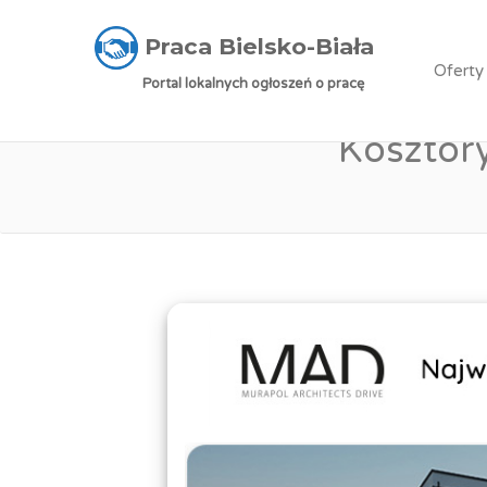
Praca Bielsko-Biała
»
Oferty pracy
»
Młodsza 
Praca Bielsko-Biała
Oferty
Portal lokalnych ogłoszeń o pracę
Praca: Młods
Kosztor