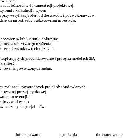
owlanych.
az rozbieżności w dokumentacji projektowej.
wywaniu kalkulacji i wycen.
ji przy weryfikacji ofert od dostawców i podwykonawców.
danych na potrzeby budżetowania inwestycji.
udownictwo lub kierunki pokrewne.
tność analitycznego myślenia.
ktowej i rysunków technicznych.
wspierających przedmiarowanie i pracę na modelach 3D.
zialność.
dynowania powierzonych zadań.
y realizacji różnorodnych projektów budowlanych.
runtowanej pozycji rynkowej.
zwój kompetencji.
zwoju zawodowego.
świadczonych specjalistów.
dofinansowanie
spotkania
dofinansowanie