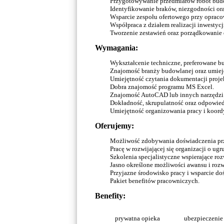
Przygotowywanie przedmiarów robót bud
Identyfikowanie braków, niezgodności or
Wsparcie zespołu ofertowego przy opraco
Współpraca z działem realizacji inwestyc
Tworzenie zestawień oraz porządkowanie 
Wymagania:
Wykształcenie techniczne, preferowane b
Znajomość branży budowlanej oraz umieję
Umiejętność czytania dokumentacji proje
Dobra znajomość programu MS Excel.
Znajomość AutoCAD lub innych narzędzi 
Dokładność, skrupulatność oraz odpowied
Umiejętność organizowania pracy i koor
Oferujemy:
Możliwość zdobywania doświadczenia prz
Pracę w rozwijającej się organizacji o ug
Szkolenia specjalistyczne wspierające ro
Jasno określone możliwości awansu i ro
Przyjazne środowisko pracy i wsparcie do
Pakiet benefitów pracowniczych.
Benefity:
prywatna opieka
ubezpieczenie