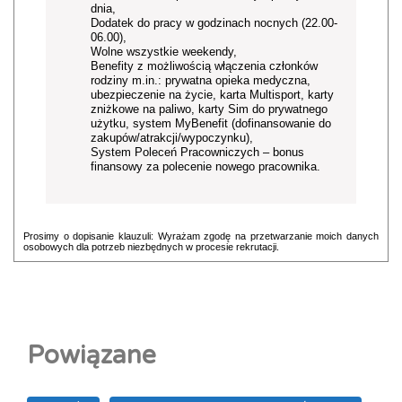
dnia,
Dodatek do pracy w godzinach nocnych (22.00-
06.00),
Wolne wszystkie weekendy,
Benefity z możliwością włączenia członków
rodziny m.in.: prywatna opieka medyczna,
ubezpieczenie na życie, karta Multisport, karty
zniżkowe na paliwo, karty Sim do prywatnego
użytku, system MyBenefit (dofinansowanie do
zakupów/atrakcji/wypoczynku),
System Poleceń Pracowniczych – bonus
finansowy za polecenie nowego pracownika.
Prosimy o dopisanie klauzuli: Wyrażam zgodę na przetwarzanie moich danych
osobowych dla potrzeb niezbędnych w procesie rekrutacji.
Powiązane