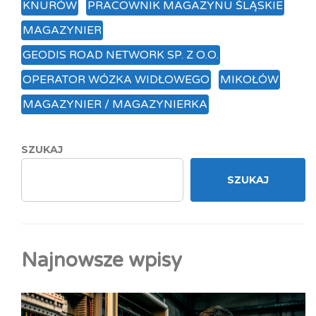
KNURÓW
PRACOWNIK MAGAZYNU ŚLĄSKIE
MAGAZYNIER
GEODIS ROAD NETWORK SP. Z O.O.
OPERATOR WÓZKA WIDŁOWEGO
MIKOŁÓW
MAGAZYNIER / MAGAZYNIERKA
SZUKAJ
SZUKAJ
Najnowsze wpisy