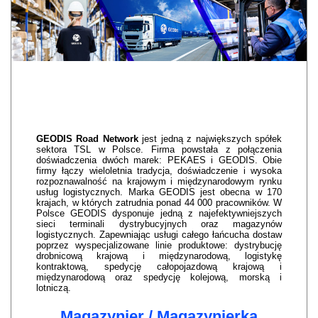
GEODIS Road Network
jest jedną z największych spółek
sektora TSL w Polsce. Firma powstała z połączenia
doświadczenia dwóch marek: PEKAES i GEODIS. Obie
firmy łączy wieloletnia tradycja, doświadczenie i wysoka
rozpoznawalność na krajowym i międzynarodowym rynku
usług logistycznych. Marka GEODIS jest obecna w 170
krajach, w których zatrudnia ponad 44 000 pracowników. W
Polsce GEODIS dysponuje jedną z najefektywniejszych
sieci terminali dystrybucyjnych oraz magazynów
logistycznych. Zapewniając usługi całego łańcucha dostaw
poprzez wyspecjalizowane linie produktowe: dystrybucję
drobnicową krajową i międzynarodową, logistykę
kontraktową, spedycję całopojazdową krajową i
międzynarodową oraz spedycję kolejową, morską i
lotniczą.
Magazynier / Magazynierka