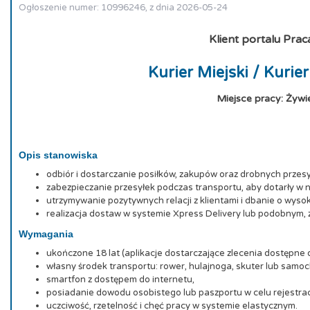
Ogłoszenie numer: 10996246, z dnia 2026-05-24
Klient portalu Prac
Kurier Miejski / Kurie
Miejsce pracy: Żywi
Opis stanowiska
odbiór i dostarczanie posiłków, zakupów oraz drobnych przes
zabezpieczanie przesyłek podczas transportu, aby dotarły w 
utrzymywanie pozytywnych relacji z klientami i dbanie o wysok
realizacja dostaw w systemie Xpress Delivery lub podobnym
Wymagania
ukończone 18 lat (aplikacje dostarczające zlecenia dostępne o
własny środek transportu: rower, hulajnoga, skuter lub samo
smartfon z dostępem do internetu,
posiadanie dowodu osobistego lub paszportu w celu rejestracj
uczciwość, rzetelność i chęć pracy w systemie elastycznym.