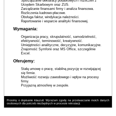
Sporządzanie deklaracji podatkowych i rozliczeń z
Urzędem Skarbowym oraz ZUS.
Zarządzanie finansami firmy i analiza finansowa.
Rozliczenia kadrowo-płacowe.
Obsługa faktur, windykacja należności.
Raportowanie i wsparcie analityki finansowej.
Wymagania:
Organizacja pracy, skrupulatność, samodzielność,
efektywność, terminowość, kreatywność.
Umiejętności analityczne, decyzyjne, komunikacyjne.
Znajomość Symfonii oraz MS Office, szczególnie
Excel.
Oferujemy:
Stałą umowę o pracę, stabilną pozycję w rozwijającej
się firmie.
Możliwość rozwoju zawodowego i wpływ na procesy
firmy.
Przyjazną atmosferę w zespole.
Prosimy o dopisanie klauzuli: Wyrażam zgodę na przetwarzanie moich danych
osobowych dla potrzeb niezbędnych w procesie rekrutacji.