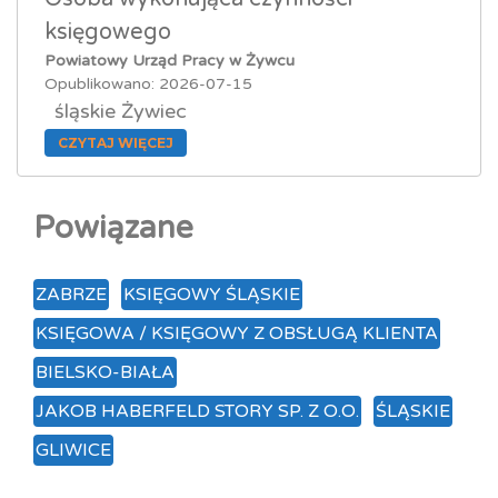
księgowego
Powiatowy Urząd Pracy w Żywcu
Opublikowano: 2026-07-15
śląskie Żywiec
CZYTAJ WIĘCEJ
Powiązane
ZABRZE
KSIĘGOWY ŚLĄSKIE
KSIĘGOWA / KSIĘGOWY Z OBSŁUGĄ KLIENTA
BIELSKO-BIAŁA
JAKOB HABERFELD STORY SP. Z O.O.
ŚLĄSKIE
GLIWICE