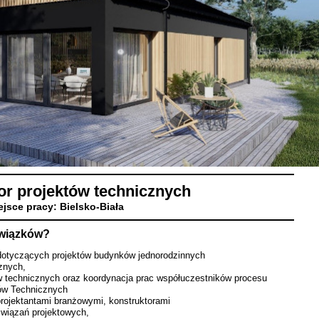
r projektów technicznych
ejsce pracy: Bielsko-Biała
owiązków?
dotyczących projektów budynków jednorodzinnych
cznych,
w technicznych oraz koordynacja prac współuczestników procesu
tów Technicznych
ojektantami branżowymi, konstruktorami
związań projektowych,