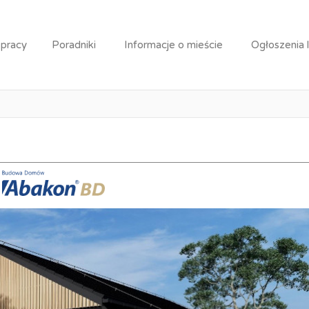
tor projektów technicznych
 pracy
Poradniki
Informacje o mieście
Ogłoszenia 
Koordynator projektów tech