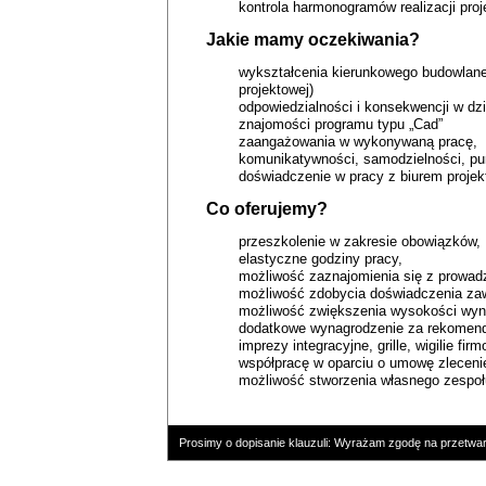
kontrola harmonogramów realizacji proj
Jakie mamy oczekiwania?
wykształcenia kierunkowego budowlaneg
projektowej)
odpowiedzialności i konsekwencji w dzi
znajomości programu typu „Cad”
zaangażowania w wykonywaną pracę,
komunikatywności, samodzielności, pu
doświadczenie w pracy z biurem proje
Co oferujemy?
przeszkolenie w zakresie obowiązków,
elastyczne godziny pracy,
możliwość zaznajomienia się z prowad
możliwość zdobycia doświadczenia za
możliwość zwiększenia wysokości wyna
dodatkowe wynagrodzenie za rekomend
imprezy integracyjne, grille, wigilie firm
współpracę w oparciu o umowę zleceni
możliwość stworzenia własnego zespoł
Prosimy o dopisanie klauzuli: Wyrażam zgodę na przetwa