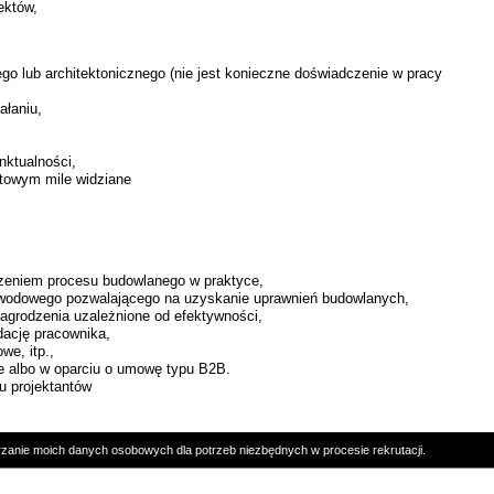
ektów,
o lub architektonicznego (nie jest konieczne doświadczenie w pracy
ałaniu,
nktualności,
ktowym mile widziane
zeniem procesu budowlanego w praktyce,
wodowego pozwalającego na uzyskanie uprawnień budowlanych,
grodzenia uzależnione od efektywności,
ację pracownika,
owe, itp.,
e albo w oparciu o umowę typu B2B.
u projektantów
rzanie moich danych osobowych dla potrzeb niezbędnych w procesie rekrutacji.