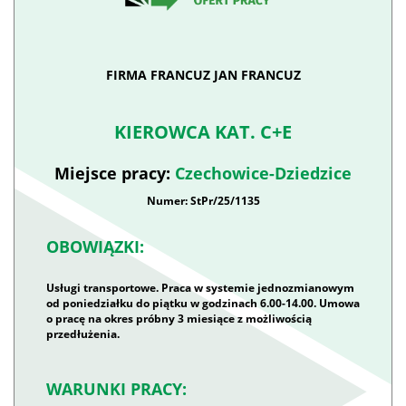
FIRMA FRANCUZ JAN FRANCUZ
KIEROWCA KAT. C+E
Miejsce pracy:
Czechowice-Dziedzice
Numer: StPr/25/1135
OBOWIĄZKI:
Usługi transportowe. Praca w systemie jednozmianowym
od poniedziałku do piątku w godzinach 6.00-14.00. Umowa
o pracę na okres próbny 3 miesiące z możliwością
przedłużenia.
WARUNKI PRACY: