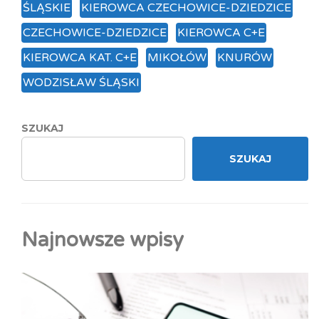
ŚLĄSKIE
KIEROWCA CZECHOWICE-DZIEDZICE
CZECHOWICE-DZIEDZICE
KIEROWCA C+E
KIEROWCA KAT. C+E
MIKOŁÓW
KNURÓW
WODZISŁAW ŚLĄSKI
SZUKAJ
SZUKAJ
Najnowsze wpisy