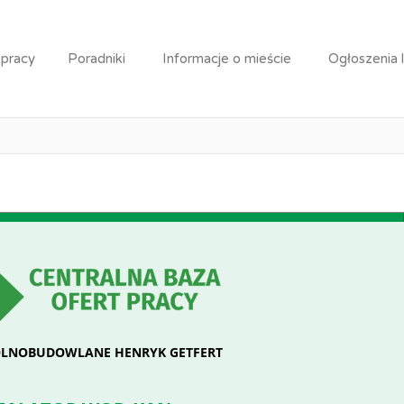
or wod-kan.
 pracy
Poradniki
Informacje o mieście
Ogłoszenia 
Praca: Instalator wod-kan.
LNOBUDOWLANE HENRYK GETFERT