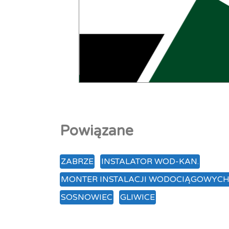
Powiązane
ZABRZE
INSTALATOR WOD-KAN.
MONTER INSTALACJI WODOCIĄGOWYCH 
SOSNOWIEC
GLIWICE