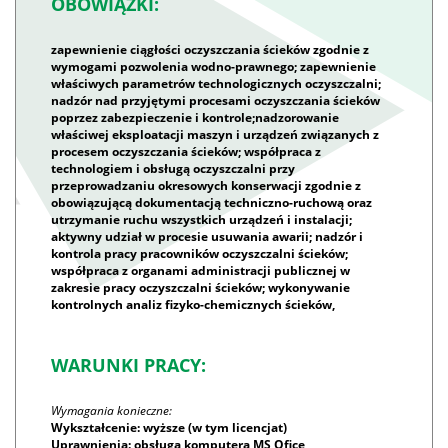
OBOWIĄZKI:
zapewnienie ciągłości oczyszczania ścieków zgodnie z
wymogami pozwolenia wodno-prawnego; zapewnienie
właściwych parametrów technologicznych oczyszczalni;
nadzór nad przyjętymi procesami oczyszczania ścieków
poprzez zabezpieczenie i kontrole;nadzorowanie
właściwej eksploatacji maszyn i urządzeń związanych z
procesem oczyszczania ścieków; współpraca z
technologiem i obsługą oczyszczalni przy
przeprowadzaniu okresowych konserwacji zgodnie z
obowiązującą dokumentacją techniczno-ruchową oraz
utrzymanie ruchu wszystkich urządzeń i instalacji;
aktywny udział w procesie usuwania awarii; nadzór i
kontrola pracy pracowników oczyszczalni ścieków;
współpraca z organami administracji publicznej w
zakresie pracy oczyszczalni ścieków; wykonywanie
kontrolnych analiz fizyko-chemicznych ścieków,
WARUNKI PRACY:
Wymagania konieczne:
Wykształcenie: wyższe (w tym licencjat)
Uprawnienia: obsługa komputera MS Ofice