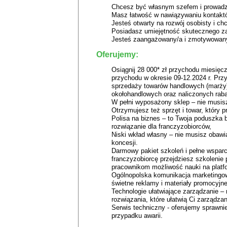
Chcesz być własnym szefem i prowadzi
Masz łatwość w nawiązywaniu kontaktó
Jesteś otwarty na rozwój osobisty i c
Posiadasz umiejętność skutecznego za
Jesteś zaangażowany/a i zmotywowany
Oferujemy:
Osiągnij 28 000* zł przychodu miesięcz
przychodu w okresie 09-12.2024 r. Przy
sprzedaży towarów handlowych (marży),
okołohandlowych oraz naliczonych rab
W pełni wyposażony sklep – nie musis
Otrzymujesz też sprzęt i towar, który p
Polisa na biznes – to Twoja poduszka 
rozwiązanie dla franczyzobiorców,
Niski wkład własny – nie musisz obawia
koncesji.
Darmowy pakiet szkoleń i pełne wspar
franczyzobiorcę przejdziesz szkolenie
pracownikom możliwość nauki na platfo
Ogólnopolska komunikacja marketingowa
świetne reklamy i materiały promocyjn
Technologie ułatwiające zarządzanie –
rozwiązania, które ułatwią Ci zarządza
Serwis techniczny - oferujemy sprawni
przypadku awarii.