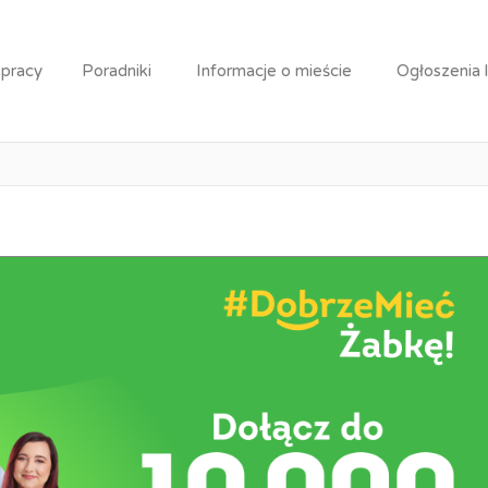
obiorca / Franczyzobiorczyni
 pracy
Poradniki
Informacje o mieście
Ogłoszenia 
ranczyzobiorca / Franczyzo