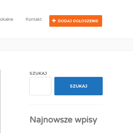
lokalne
Kontakt
DODAJ OGŁOSZENIE
biorczyni
SZUKAJ
SZUKAJ
Najnowsze wpisy