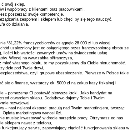
ć swój sklep,
w i współpracy z klientami oraz pracownikami,
hcesz poszerzać swoje kompetencje,
rządzania zespołem i sklepem lub chęci by się tego nauczyć,
/a do działania.
nie *81,22% franczyzobiorców osiągnęło 28 000 zł lub więcej
chód uzależniony jest od osiągniętego przez franczyzobiorcę obrotu ze
 ilości lub wartości zawartych umów na świadczenie usług
atów. Więcej na www.zabka.pl/franczyza,
z mieć własnego lokalu, to my pozyskujemy dla Ciebie nieruchomość.
rzyjdzie pod Twoje drzwi,
bezpieczeństwa, czyli grupowe ubezpieczenie. Pierwsze w Polsce takie
ć się o finanse, wystarczy ok. 5000 zł na zakup kasy fiskalnej i
cie – pomożemy Ci postawić pierwsze kroki. Jako kandydat na
 przed otwarciem sklepu. Dodatkowo dajemy Tobie i Twoim
rmie rozwojowej,
 – nasi najlepsi eksperci pracują nad Twoim marketingiem, tworząc
e. Opłata marketingowa wynosi 0zł,
 nie musisz inwestować w drogie narzędzia pracy. Otrzymasz od nas
nie sklepem nawet z telefonu,
e funkcjonujący serwis, zapewniający ciągłość funkcjonowania sklepu w