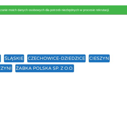
rzanie moich danych osobowych dla potrzeb niezbędnych w procesie rekrutacji.
N
ŚLĄSKIE
CZECHOWICE-DZIEDZICE
CIESZYN
ZYNI
ŻABKA POLSKA SP. Z O.O.