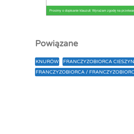
Prosimy o dopisanie klauzuli: Wyrażam zgodę na przetwa
Powiązane
KNURÓW
FRANCZYZOBIORCA CIESZY
FRANCZYZOBIORCA / FRANCZYZOBIORC