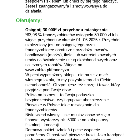
zespołem i sklepem lub chęci by się tego nauczyć.
Jesteś zaangażowany/a i zmotywowany/a do
działania.
Oferujemy:
Osiągnij 30 000* zł przychodu miesięcznie
*83,98 % franczyzobiorców osiągnęło 30 000 zł lub
więcej przychodu w okresie 01- 06.2025 r. Przychód
uzależniony jest od osiągniętego przez
franczyzobiorcę obrotu ze sprzedaży towarów
handlowych (marży), ilości lub wartości zawartych
umów na świadczenie usług okołohandlowych oraz
naliczonych rabatów. Więcej na
www.zabka.pl/franczyza.
W pełni wyposażony sklep – nie musisz mieć
własnego lokalu, to my pozyskujemy dla Ciebie
nieruchomość. Otrzymujesz też sprzęt i towar, który
przyjdzie pod Twoje drzwi.
Polisa na biznes – to Twoja poduszka
bezpieczeństwa, czyli grupowe ubezpieczenie.
Pierwsze w Polsce takie rozwiązanie dla
franczyzobiorców.
Niski wkład własny – nie musisz obawiać się o
finanse, wystarczy ok. 5000 zł na zakup kasy
fiskalnej i koncesji.
Darmowy pakiet szkoleń i pełne wsparcie –
pomożemy Ci postawić pierwsze kroki. Jako kandydat
na franczyzobiorcę przejdziesz szkolenie przed