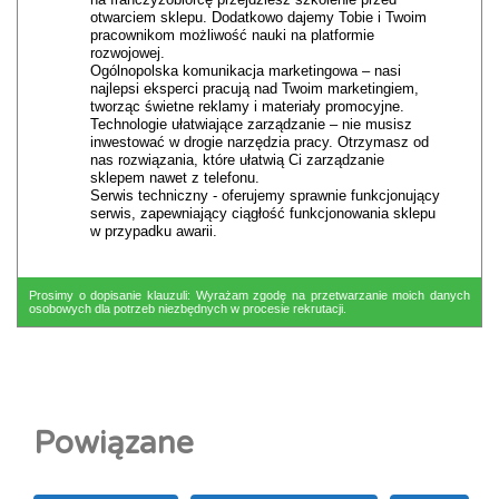
otwarciem sklepu. Dodatkowo dajemy Tobie i Twoim
pracownikom możliwość nauki na platformie
rozwojowej.
Ogólnopolska komunikacja marketingowa – nasi
najlepsi eksperci pracują nad Twoim marketingiem,
tworząc świetne reklamy i materiały promocyjne.
Technologie ułatwiające zarządzanie – nie musisz
inwestować w drogie narzędzia pracy. Otrzymasz od
nas rozwiązania, które ułatwią Ci zarządzanie
sklepem nawet z telefonu.
Serwis techniczny - oferujemy sprawnie funkcjonujący
serwis, zapewniający ciągłość funkcjonowania sklepu
w przypadku awarii.
Prosimy o dopisanie klauzuli: Wyrażam zgodę na przetwarzanie moich danych
osobowych dla potrzeb niezbędnych w procesie rekrutacji.
Powiązane