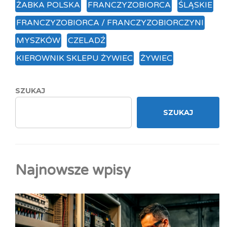
ŻABKA POLSKA
FRANCZYZOBIORCA
ŚLĄSKIE
FRANCZYZOBIORCA / FRANCZYZOBIORCZYNI
MYSZKÓW
CZELADŹ
KIEROWNIK SKLEPU ŻYWIEC
ŻYWIEC
SZUKAJ
SZUKAJ
Najnowsze wpisy