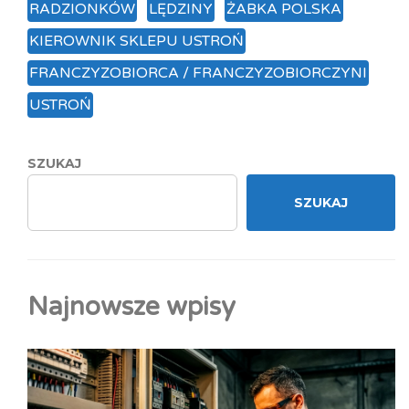
RADZIONKÓW
LĘDZINY
ŻABKA POLSKA
KIEROWNIK SKLEPU USTROŃ
FRANCZYZOBIORCA / FRANCZYZOBIORCZYNI
USTROŃ
SZUKAJ
SZUKAJ
Najnowsze wpisy