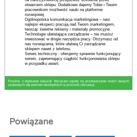
otwarciem sklepu. Dodatkowo dajemy Tobie i Twoim
pracownikom możliwość nauki na platformie
rozwojowej.
Ogólnopolska komunikacja marketingowa – nasi
najlepsi eksperci pracują nad Twoim marketingiem,
tworząc świetne reklamy i materiały promocyjne.
Technologie ułatwiające zarządzanie – nie musisz
inwestować w drogie narzędzia pracy. Otrzymasz od
nas rozwiązania, które ułatwią Ci zarządzanie
sklepem nawet z telefonu.
Serwis techniczny - oferujemy sprawnie funkcjonujący
serwis, zapewniający ciągłość funkcjonowania sklepu
w przypadku awarii.
Prosimy o dopisanie klauzuli: Wyrażam zgodę na przetwarzanie moich danych
osobowych dla potrzeb niezbędnych w procesie rekrutacji.
Powiązane