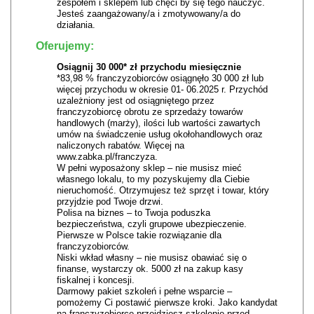
zespołem i sklepem lub chęci by się tego nauczyć.
Jesteś zaangażowany/a i zmotywowany/a do
działania.
Oferujemy:
Osiągnij 30 000* zł przychodu miesięcznie
*83,98 % franczyzobiorców osiągnęło 30 000 zł lub
więcej przychodu w okresie 01- 06.2025 r. Przychód
uzależniony jest od osiągniętego przez
franczyzobiorcę obrotu ze sprzedaży towarów
handlowych (marży), ilości lub wartości zawartych
umów na świadczenie usług okołohandlowych oraz
naliczonych rabatów. Więcej na
www.zabka.pl/franczyza.
W pełni wyposażony sklep – nie musisz mieć
własnego lokalu, to my pozyskujemy dla Ciebie
nieruchomość. Otrzymujesz też sprzęt i towar, który
przyjdzie pod Twoje drzwi.
Polisa na biznes – to Twoja poduszka
bezpieczeństwa, czyli grupowe ubezpieczenie.
Pierwsze w Polsce takie rozwiązanie dla
franczyzobiorców.
Niski wkład własny – nie musisz obawiać się o
finanse, wystarczy ok. 5000 zł na zakup kasy
fiskalnej i koncesji.
Darmowy pakiet szkoleń i pełne wsparcie –
pomożemy Ci postawić pierwsze kroki. Jako kandydat
na franczyzobiorcę przejdziesz szkolenie przed