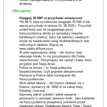
działania.
Oferujemy:
Osiągnij 30 000* zł przychodu miesięcznie
*83,98 % franczyzobiorców osiągnęło 30 000 zł lub
więcej przychodu w okresie 01- 06.2025 r. Przychód
uzależniony jest od osiągniętego przez
franczyzobiorcę obrotu ze sprzedaży towarów
handlowych (marży), ilości lub wartości zawartych
umów na świadczenie usług okołohandlowych oraz
naliczonych rabatów. Więcej na
www.zabka.pl/franczyza.
W pełni wyposażony sklep – nie musisz mieć
własnego lokalu, to my pozyskujemy dla Ciebie
nieruchomość. Otrzymujesz też sprzęt i towar, który
przyjdzie pod Twoje drzwi.
Polisa na biznes – to Twoja poduszka
bezpieczeństwa, czyli grupowe ubezpieczenie.
Pierwsze w Polsce takie rozwiązanie dla
franczyzobiorców.
Niski wkład własny – nie musisz obawiać się o
finanse, wystarczy ok. 5000 zł na zakup kasy
fiskalnej i koncesji.
Darmowy pakiet szkoleń i pełne wsparcie –
pomożemy Ci postawić pierwsze kroki. Jako kandydat
na franczyzobiorcę przejdziesz szkolenie przed
otwarciem sklepu. Dodatkowo dajemy Tobie i Twoim