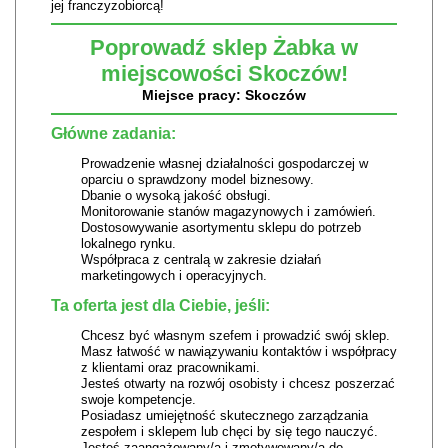
jej franczyzobiorcą!
Poprowadź sklep Żabka w
miejscowości Skoczów!
Miejsce pracy: Skoczów
Główne zadania:
Prowadzenie własnej działalności gospodarczej w
oparciu o sprawdzony model biznesowy.
Dbanie o wysoką jakość obsługi.
Monitorowanie stanów magazynowych i zamówień.
Dostosowywanie asortymentu sklepu do potrzeb
lokalnego rynku.
Współpraca z centralą w zakresie działań
marketingowych i operacyjnych.
Ta oferta jest dla Ciebie, jeśli:
Chcesz być własnym szefem i prowadzić swój sklep.
Masz łatwość w nawiązywaniu kontaktów i współpracy
z klientami oraz pracownikami.
Jesteś otwarty na rozwój osobisty i chcesz poszerzać
swoje kompetencje.
Posiadasz umiejętność skutecznego zarządzania
zespołem i sklepem lub chęci by się tego nauczyć.
Jesteś zaangażowany/a i zmotywowany/a do