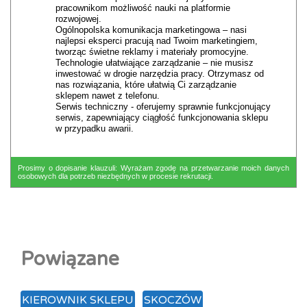
pracownikom możliwość nauki na platformie
rozwojowej.
Ogólnopolska komunikacja marketingowa – nasi
najlepsi eksperci pracują nad Twoim marketingiem,
tworząc świetne reklamy i materiały promocyjne.
Technologie ułatwiające zarządzanie – nie musisz
inwestować w drogie narzędzia pracy. Otrzymasz od
nas rozwiązania, które ułatwią Ci zarządzanie
sklepem nawet z telefonu.
Serwis techniczny - oferujemy sprawnie funkcjonujący
serwis, zapewniający ciągłość funkcjonowania sklepu
w przypadku awarii.
Prosimy o dopisanie klauzuli: Wyrażam zgodę na przetwarzanie moich danych
osobowych dla potrzeb niezbędnych w procesie rekrutacji.
Powiązane
KIEROWNIK SKLEPU
SKOCZÓW