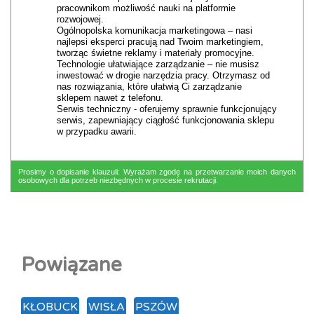
pracownikom możliwość nauki na platformie
rozwojowej.
Ogólnopolska komunikacja marketingowa – nasi
najlepsi eksperci pracują nad Twoim marketingiem,
tworząc świetne reklamy i materiały promocyjne.
Technologie ułatwiające zarządzanie – nie musisz
inwestować w drogie narzędzia pracy. Otrzymasz od
nas rozwiązania, które ułatwią Ci zarządzanie
sklepem nawet z telefonu.
Serwis techniczny - oferujemy sprawnie funkcjonujący
serwis, zapewniający ciągłość funkcjonowania sklepu
w przypadku awarii.
Prosimy o dopisanie klauzuli: Wyrażam zgodę na przetwarzanie moich danych
osobowych dla potrzeb niezbędnych w procesie rekrutacji.
Powiązane
KŁOBUCK
WISŁA
PSZÓW