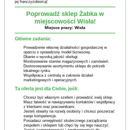
jej franczyzobiorcą!
Poprowadź sklep Żabka w
miejscowości Wisła!
Miejsce pracy: Wisła
Główne zadania:
Prowadzenie własnej działalności gospodarczej w
oparciu o sprawdzony model biznesowy.
Dbanie o wysoką jakość obsługi.
Monitorowanie stanów magazynowych i zamówień.
Dostosowywanie asortymentu sklepu do potrzeb
lokalnego rynku.
Współpraca z centralą w zakresie działań
marketingowych i operacyjnych.
Ta oferta jest dla Ciebie, jeśli:
Chcesz być własnym szefem i prowadzić swój sklep.
Masz łatwość w nawiązywaniu kontaktów i współpracy
z klientami oraz pracownikami.
Jesteś otwarty na rozwój osobisty i chcesz poszerzać
swoje kompetencje.
Posiadasz umiejętność skutecznego zarządzania
zespołem i sklepem lub chęci by się tego nauczyć.
Jesteś zaangażowany/a i zmotywowany/a do