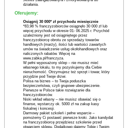
działania.
Oferujemy:
Osiągnij 30 000* zł przychodu miesięcznie
*83,98 % franczyzobiorców osiągnęło 30 000 zł lub
więcej przychodu w okresie 01- 06.2025 r. Przychód
uzależniony jest od osiągniętego przez
franczyzobiorcę obrotu ze sprzedaży towarów
handlowych (marży), ilości lub wartości zawartych
umów na świadczenie usług okołohandlowych oraz
naliczonych rabatów. Więcej na
www.zabka.pl/franczyza.
W pełni wyposażony sklep – nie musisz mieć
własnego lokalu, to my pozyskujemy dla Ciebie
nieruchomość. Otrzymujesz też sprzęt i towar, który
przyjdzie pod Twoje drzwi.
Polisa na biznes – to Twoja poduszka
bezpieczeństwa, czyli grupowe ubezpieczenie.
Pierwsze w Polsce takie rozwiązanie dla
franczyzobiorców.
Niski wkład własny – nie musisz obawiać się o
finanse, wystarczy ok. 5000 zł na zakup kasy
fiskalnej i koncesji.
Darmowy pakiet szkoleń i pełne wsparcie –
pomożemy Ci postawić pierwsze kroki. Jako kandydat
na franczyzobiorcę przejdziesz szkolenie przed
otwarciem sklepu. Dodatkowo dajemy Tobie i Twoim