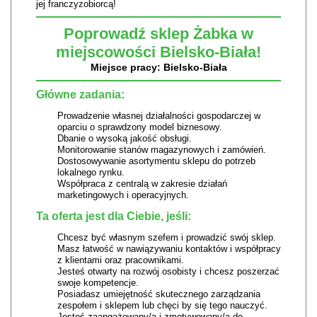
jej franczyzobiorcą!
Poprowadź sklep Żabka w
miejscowości Bielsko-Biała!
Miejsce pracy: Bielsko-Biała
Główne zadania:
Prowadzenie własnej działalności gospodarczej w
oparciu o sprawdzony model biznesowy.
Dbanie o wysoką jakość obsługi.
Monitorowanie stanów magazynowych i zamówień.
Dostosowywanie asortymentu sklepu do potrzeb
lokalnego rynku.
Współpraca z centralą w zakresie działań
marketingowych i operacyjnych.
Ta oferta jest dla Ciebie, jeśli:
Chcesz być własnym szefem i prowadzić swój sklep.
Masz łatwość w nawiązywaniu kontaktów i współpracy
z klientami oraz pracownikami.
Jesteś otwarty na rozwój osobisty i chcesz poszerzać
swoje kompetencje.
Posiadasz umiejętność skutecznego zarządzania
zespołem i sklepem lub chęci by się tego nauczyć.
Jesteś zaangażowany/a i zmotywowany/a do