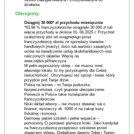
działania.
Oferujemy:
Osiągnij 30 000* zł przychodu miesięcznie
*83,98 % franczyzobiorców osiągnęło 30 000 zł lub
więcej przychodu w okresie 01- 06.2025 r. Przychód
uzależniony jest od osiągniętego przez
franczyzobiorcę obrotu ze sprzedaży towarów
handlowych (marży), ilości lub wartości zawartych
umów na świadczenie usług okołohandlowych oraz
naliczonych rabatów. Więcej na
www.zabka.pl/franczyza.
W pełni wyposażony sklep – nie musisz mieć
własnego lokalu, to my pozyskujemy dla Ciebie
nieruchomość. Otrzymujesz też sprzęt i towar, który
przyjdzie pod Twoje drzwi.
Polisa na biznes – to Twoja poduszka
bezpieczeństwa, czyli grupowe ubezpieczenie.
Pierwsze w Polsce takie rozwiązanie dla
franczyzobiorców.
Niski wkład własny – nie musisz obawiać się o
finanse, wystarczy ok. 5000 zł na zakup kasy
fiskalnej i koncesji.
Darmowy pakiet szkoleń i pełne wsparcie –
pomożemy Ci postawić pierwsze kroki. Jako kandydat
na franczyzobiorcę przejdziesz szkolenie przed
otwarciem sklepu. Dodatkowo dajemy Tobie i Twoim