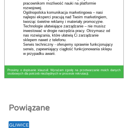
pracownikom możliwość nauki na platformie
rozwojowej.
Ogólnopolska komunikacja marketingowa – nasi
najlepsi eksperci pracują nad Twoim marketingiem,
tworząc świetne reklamy i materiały promocyjne.
Technologie ułatwiające zarządzanie – nie musisz
inwestować w drogie narzędzia pracy. Otrzymasz od
nas rozwiązania, które ułatwią Ci zarządzanie
sklepem nawet z telefonu.
Serwis techniczny - oferujemy sprawnie funkcjonujący
serwis, zapewniający ciągłość funkcjonowania sklepu
w przypadku awarii.
Prosimy o dopisanie klauzuli: Wyrażam zgodę na przetwarzanie moich danych
osobowych dla potrzeb niezbędnych w procesie rekrutacji.
Powiązane
GLIWICE