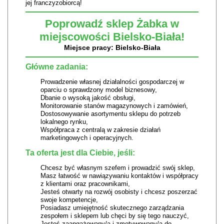
jej franczyzobiorcą!
Poprowadź sklep Żabka w
miejscowości Bielsko-Biała!
Miejsce pracy: Bielsko-Biała
Główne zadania:
Prowadzenie własnej działalności gospodarczej w
oparciu o sprawdzony model biznesowy,
Dbanie o wysoką jakość obsługi,
Monitorowanie stanów magazynowych i zamówień,
Dostosowywanie asortymentu sklepu do potrzeb
lokalnego rynku,
Współpraca z centralą w zakresie działań
marketingowych i operacyjnych.
Ta oferta jest dla Ciebie, jeśli:
Chcesz być własnym szefem i prowadzić swój sklep,
Masz łatwość w nawiązywaniu kontaktów i współpracy
z klientami oraz pracownikami,
Jesteś otwarty na rozwój osobisty i chcesz poszerzać
swoje kompetencje,
Posiadasz umiejętność skutecznego zarządzania
zespołem i sklepem lub chęci by się tego nauczyć,
Jesteś zaangażowany/a i zmotywowany/a do