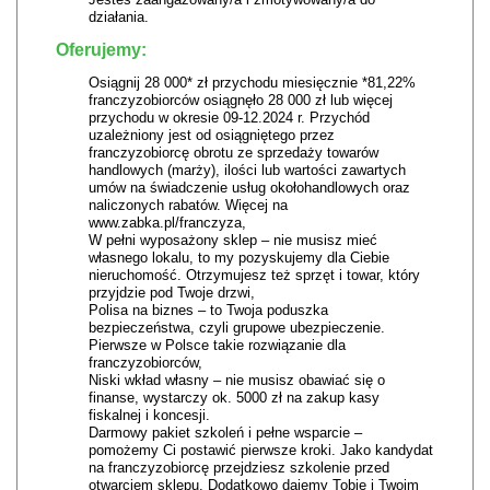
działania.
Oferujemy:
Osiągnij 28 000* zł przychodu miesięcznie *81,22%
franczyzobiorców osiągnęło 28 000 zł lub więcej
przychodu w okresie 09-12.2024 r. Przychód
uzależniony jest od osiągniętego przez
franczyzobiorcę obrotu ze sprzedaży towarów
handlowych (marży), ilości lub wartości zawartych
umów na świadczenie usług okołohandlowych oraz
naliczonych rabatów. Więcej na
www.zabka.pl/franczyza,
W pełni wyposażony sklep – nie musisz mieć
własnego lokalu, to my pozyskujemy dla Ciebie
nieruchomość. Otrzymujesz też sprzęt i towar, który
przyjdzie pod Twoje drzwi,
Polisa na biznes – to Twoja poduszka
bezpieczeństwa, czyli grupowe ubezpieczenie.
Pierwsze w Polsce takie rozwiązanie dla
franczyzobiorców,
Niski wkład własny – nie musisz obawiać się o
finanse, wystarczy ok. 5000 zł na zakup kasy
fiskalnej i koncesji.
Darmowy pakiet szkoleń i pełne wsparcie –
pomożemy Ci postawić pierwsze kroki. Jako kandydat
na franczyzobiorcę przejdziesz szkolenie przed
otwarciem sklepu. Dodatkowo dajemy Tobie i Twoim