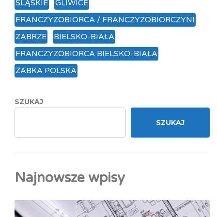
ŚLĄSKIE
GLIWICE
FRANCZYZOBIORCA / FRANCZYZOBIORCZYNI
ZABRZE
BIELSKO-BIAŁA
FRANCZYZOBIORCA BIELSKO-BIAŁA
ŻABKA POLSKA
SZUKAJ
SZUKAJ
Najnowsze wpisy