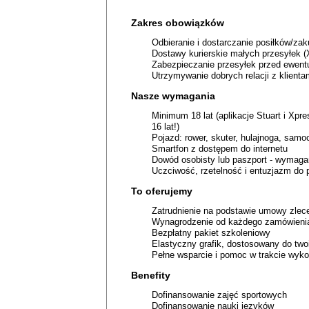
Zakres obowiązków
Odbieranie i dostarczanie posiłków/za
Dostawy kurierskie małych przesyłek (
Zabezpieczanie przesyłek przed ewen
Utrzymywanie dobrych relacji z klienta
Nasze wymagania
Minimum 18 lat (aplikacje Stuart i Xpr
16 lat!)
Pojazd: rower, skuter, hulajnoga, samo
Smartfon z dostępem do internetu
Dowód osobisty lub paszport - wymagan
Uczciwość, rzetelność i entuzjazm do p
To oferujemy
Zatrudnienie na podstawie umowy zle
Wynagrodzenie od każdego zamówienia,
Bezpłatny pakiet szkoleniowy
Elastyczny grafik, dostosowany do twoi
Pełne wsparcie i pomoc w trakcie wy
Benefity
Dofinansowanie zajęć sportowych
Dofinansowanie nauki języków