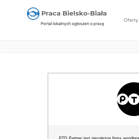
Praca Bielsko-Biała
»
Oferty pracy
»
Dostawca
Praca Bielsko-Biała
Oferty
Portal lokalnych ogłoszeń o pracę
PTD Partner jest niezależną firmą współpr