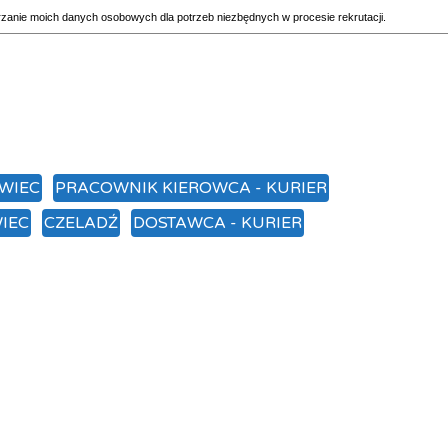
rzanie moich danych osobowych dla potrzeb niezbędnych w procesie rekrutacji.
WIEC
PRACOWNIK KIEROWCA - KURIER
IEC
CZELADŹ
DOSTAWCA - KURIER