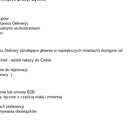
kupów
Xpress Delivery)
tualnymi uszkodzeniami
mi
ess Delivery (działające głównie w największych miastach) dostępne od
chód - wybór należy do Ciebie
e do rejestracji
racy :)
cenie lub umowy B2B
 łącznie z częścią stałą i zmienną
ch preferencji
konywania obowiązków