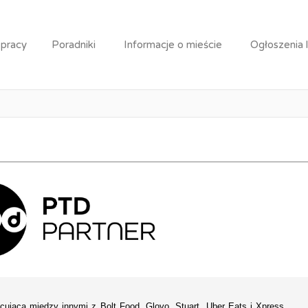
 - Kurier
 pracy
Poradniki
Informacje o mieście
Ogłoszenia 
Praca: Dostawca - Kurier
acującą między innymi z Bolt Food, Glovo, Stuart, Uber Eats i Xpress