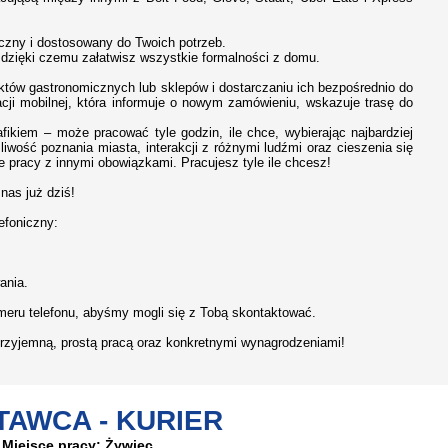
yczny i dostosowany do Twoich potrzeb.
, dzięki czemu załatwisz wszystkie formalności z domu.
któw gastronomicznych lub sklepów i dostarczaniu ich bezpośrednio do
acji mobilnej, która informuje o nowym zamówieniu, wskazuje trasę do
ikiem – może pracować tyle godzin, ile chce, wybierając najbardziej
iwość poznania miasta, interakcji z różnymi ludźmi oraz cieszenia się
e pracy z innymi obowiązkami. Pracujesz tyle ile chcesz!
nas już dziś!
efoniczny:
ania.
meru telefonu, abyśmy mogli się z Tobą skontaktować.
 przyjemną, prostą pracą oraz konkretnymi wynagrodzeniami!
TAWCA - KURIER
Miejsce pracy: Żywiec