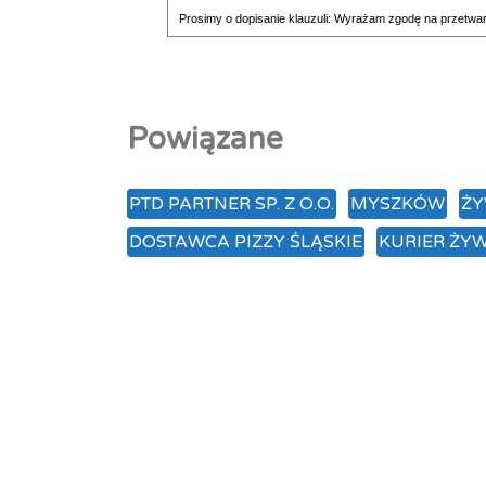
Prosimy o dopisanie klauzuli: Wyrażam zgodę na przetwa
Powiązane
PTD PARTNER SP. Z O.O.
MYSZKÓW
ŻY
DOSTAWCA PIZZY ŚLĄSKIE
KURIER ŻYW