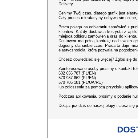
Delivery.
Cenimy Twój czas, dlatego grafik jest elast
Cały proces rekrutacyjny odbywa się online
Praca polega na odbieraniu zamówień z pun
klientów. Każdy dostawca korzysta z aplik
miejsca odbioru zamówienia oraz do klienta.
Dostawca ma pełną kontrolę nad swoim graf
dogodny dla siebie czas. Praca ta daje możl
elastycznością, która pozwala na pogodzeni
Chcesz dowiedzieć się więcej? Zgłoś się do 
Zainteresowane osoby prosimy o kontakt tel
602 656 787 (PL/EN)
570 987 862 (PL/EN)
570 705 181 (PL/UA/RU)
lub zgłoszenie za pomocą przycisku aplikow
Podczas aplikowania, prosimy o podanie nu
Dołącz już dziś do naszej ekipy i ciesz się
DOS