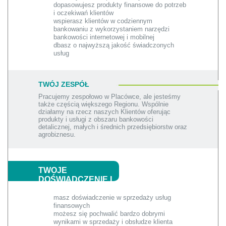
dopasowujesz produkty finansowe do potrzeb
i oczekiwań klientów
wspierasz klientów w codziennym
bankowaniu z wykorzystaniem narzędzi
bankowości internetowej i mobilnej
dbasz o najwyższą jakość świadczonych
usług
TWÓJ ZESPÓŁ
Pracujemy zespołowo w Placówce, ale jesteśmy
także częścią większego Regionu. Wspólnie
działamy na rzecz naszych Klientów oferując
produkty i usługi z obszaru bankowości
detalicznej, małych i średnich przedsiębiorstw oraz
agrobiznesu.
TWOJE
DOŚWIADCZENIE I
UMIEJĘTNOŚCI
masz doświadczenie w sprzedaży usług
finansowych
możesz się pochwalić bardzo dobrymi
wynikami w sprzedaży i obsłudze klienta