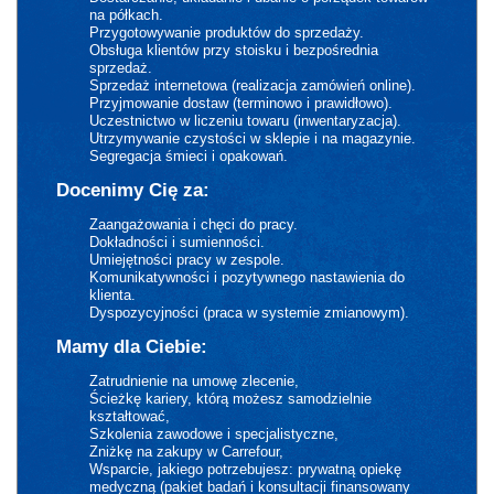
na półkach.
Przygotowywanie produktów do sprzedaży.
Obsługa klientów przy stoisku i bezpośrednia
sprzedaż.
Sprzedaż internetowa (realizacja zamówień online).
Przyjmowanie dostaw (terminowo i prawidłowo).
Uczestnictwo w liczeniu towaru (inwentaryzacja).
Utrzymywanie czystości w sklepie i na magazynie.
Segregacja śmieci i opakowań.
Docenimy Cię za:
Zaangażowania i chęci do pracy.
Dokładności i sumienności.
Umiejętności pracy w zespole.
Komunikatywności i pozytywnego nastawienia do
klienta.
Dyspozycyjności (praca w systemie zmianowym).
Mamy dla Ciebie:
Zatrudnienie na umowę zlecenie,
Ścieżkę kariery, którą możesz samodzielnie
kształtować,
Szkolenia zawodowe i specjalistyczne,
Zniżkę na zakupy w Carrefour,
Wsparcie, jakiego potrzebujesz: prywatną opiekę
medyczną (pakiet badań i konsultacji finansowany