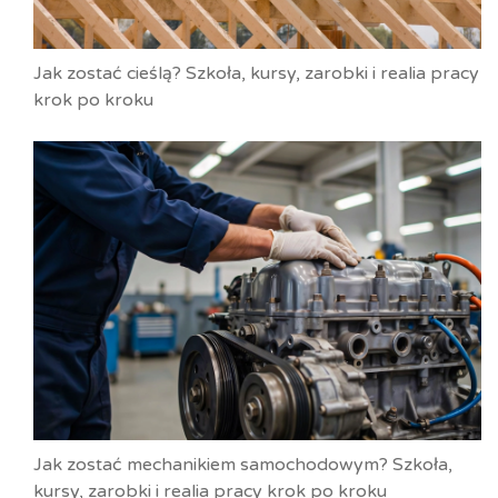
Jak zostać cieślą? Szkoła, kursy, zarobki i realia pracy
krok po kroku
Jak zostać mechanikiem samochodowym? Szkoła,
kursy, zarobki i realia pracy krok po kroku