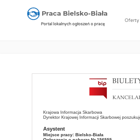
Praca Bielsko-Biała
»
Oferty pracy
»
Asystent
Praca Bielsko-Biała
Oferty
Portal lokalnych ogłoszeń o pracę
Krajowa Informacja Skarbowa
Dyrektor Krajowej Informacji Skarbowej poszuk
Asystent
Miejsce pracy: Bielsko-Biała
Ogłoszenie o naborze Nr 156555