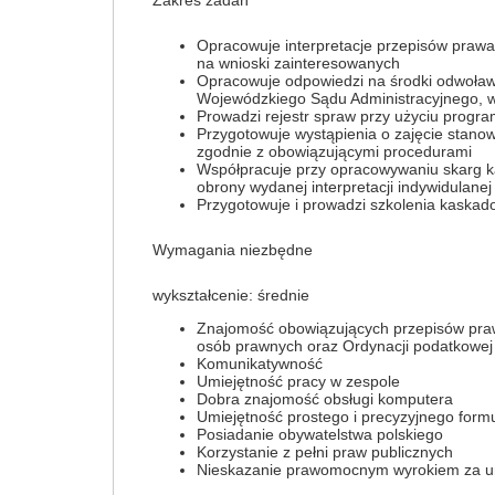
Zakres zadań
Opracowuje interpretacje przepisów praw
na wnioski zainteresowanych
Opracowuje odpowiedzi na środki odwoławc
Wojewódzkiego Sądu Administracyjnego, w
Prowadzi rejestr spraw przy użyciu pro
Przygotowuje wystąpienia o zajęcie stano
zgodnie z obowiązującymi procedurami
Współpracuje przy opracowywaniu skarg k
obrony wydanej interpretacji indywidulane
Przygotowuje i prowadzi szkolenia kaska
Wymagania niezbędne
wykształcenie: średnie
Znajomość obowiązujących przepisów pra
osób prawnych oraz Ordynacji podatkowej
Komunikatywność
Umiejętność pracy w zespole
Dobra znajomość obsługi komputera
Umiejętność prostego i precyzyjnego form
Posiadanie obywatelstwa polskiego
Korzystanie z pełni praw publicznych
Nieskazanie prawomocnym wyrokiem za um