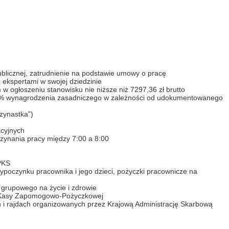
publicznej, zatrudnienie na podstawie umowy o pracę
 ekspertami w swojej dziedzinie
ogłoszeniu stanowisku nie niższe niż 7297,36 zł brutto
20% wynagrodzenia zasadniczego w zależności od udokumentowanego
zynastka”)
cyjnych
zynania pracy między 7:00 a 8:00
 PKS
wypoczynku pracownika i jego dzieci, pożyczki pracownicze na
 grupowego na życie i zdrowie
j Kasy Zapomogowo-Pożyczkowej
 i rajdach organizowanych przez Krajową Administrację Skarbową