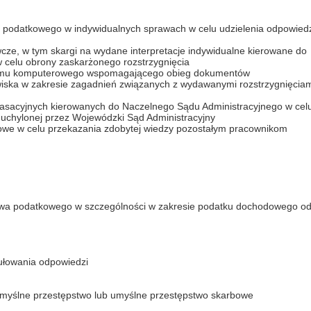
a podatkowego w indywidualnych sprawach w celu udzielenia odpowied
ze, w tym skargi na wydane interpretacje indywidualne kierowane do
 celu obrony zaskarżonego rozstrzygnięcia
gramu komputerowego wspomagającego obieg dokumentów
wiska w zakresie zagadnień związanych z wydawanymi rozstrzygnięcia
asacyjnych kierowanych do Naczelnego Sądu Administracyjnego w cel
j uchylonej przez Wojewódzki Sąd Administracyjny
dowe w celu przekazania zdobytej wiedzy pozostałym pracownikom
wa podatkowego w szczególności w zakresie podatku dochodowego o
ułowania odpowiedzi
yślne przestępstwo lub umyślne przestępstwo skarbowe