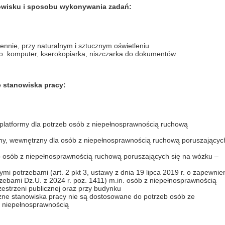
nowisku i sposobu wykonywania zadań:
ennie, przy naturalnym i sztucznym oświetleniu
: komputer, kserokopiarka, niszczarka do dokumentów
e stanowiska pracy:
platformy dla potrzeb osób z niepełnosprawnością ruchową
ny, wewnętrzny dla osób z niepełnosprawnością ruchową poruszającyc
b osób z niepełnosprawnością ruchową poruszających się na wózku –
mi potrzebami (art. 2 pkt 3, ustawy z dnia 19 lipca 2019 r. o zapewnie
ebami Dz.U. z 2024 r. poz. 1411) m.in. osób z niepełnosprawnością
estrzeni publicznej oraz przy budynku
zne stanowiska pracy nie są dostosowane do potrzeb osób ze
z niepełnosprawnością