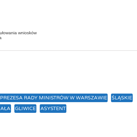
mułowania wniosków
a
 PREZESA RADY MINISTRÓW W WARSZAWIE
ŚLĄSKIE
IAŁA
GLIWICE
ASYSTENT