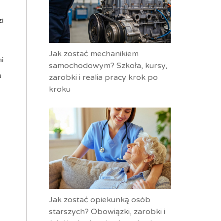
zi
Jak zostać mechanikiem
mi
samochodowym? Szkoła, kursy,
u
zarobki i realia pracy krok po
kroku
d
Jak zostać opiekunką osób
starszych? Obowiązki, zarobki i