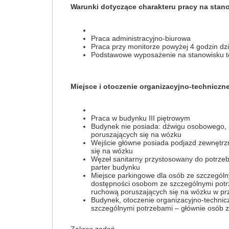
Warunki dotyczące charakteru pracy na sta
Praca administracyjno-biurowa
Praca przy monitorze powyżej 4 godzin dzi
Podstawowe wyposażenie na stanowisku to
Miejsce i otoczenie organizacyjno-techniczn
Praca w budynku III piętrowym
Budynek nie posiada: dźwigu osobowego, 
poruszających się na wózku
Wejście główne posiada podjazd zewnętrz
się na wózku
Węzeł sanitarny przystosowany do potrze
parter budynku
Miejsce parkingowe dla osób ze szczególny
dostępności osobom ze szczególnymi potrz
ruchową poruszających się na wózku w prz
Budynek, otoczenie organizacyjno-technic
szczególnymi potrzebami – głównie osób 