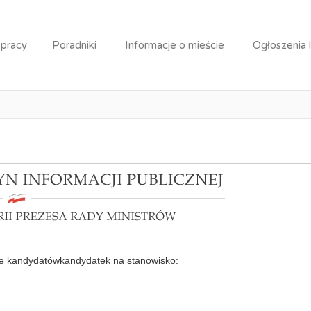
 pracy
Poradniki
Informacje o mieście
Ogłoszenia 
Praca: Asystent
uje kandydatówkandydatek na stanowisko: