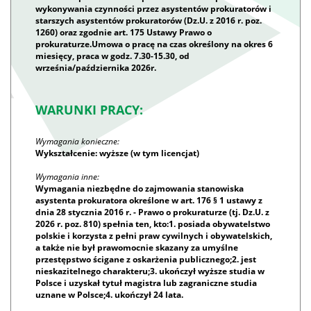
wykonywania czynności przez asystentów prokuratorów i
starszych asystentów prokuratorów (Dz.U. z 2016 r. poz.
1260) oraz zgodnie art. 175 Ustawy Prawo o
prokuraturze.Umowa o pracę na czas określony na okres 6
miesięcy, praca w godz. 7.30-15.30, od
września/października 2026r.
WARUNKI PRACY:
Wymagania konieczne:
Wykształcenie: wyższe (w tym licencjat)
Wymagania inne:
Wymagania niezbędne do zajmowania stanowiska
asystenta prokuratora określone w art. 176 § 1 ustawy z
dnia 28 stycznia 2016 r. - Prawo o prokuraturze (tj. Dz.U. z
2026 r. poz. 810) spełnia ten, kto:1. posiada obywatelstwo
polskie i korzysta z pełni praw cywilnych i obywatelskich,
a także nie był prawomocnie skazany za umyślne
przestępstwo ścigane z oskarżenia publicznego;2. jest
nieskazitelnego charakteru;3. ukończył wyższe studia w
Polsce i uzyskał tytuł magistra lub zagraniczne studia
uznane w Polsce;4. ukończył 24 lata.