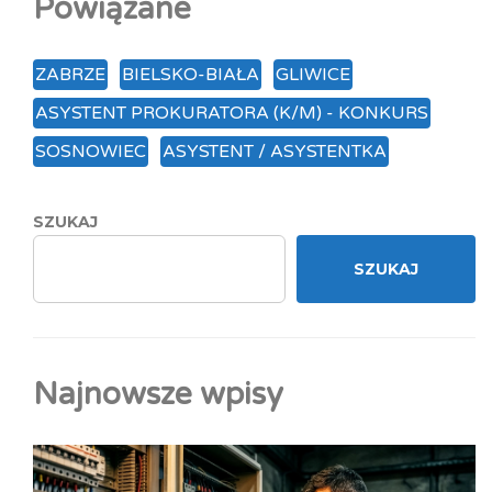
Powiązane
ZABRZE
BIELSKO-BIAŁA
GLIWICE
ASYSTENT PROKURATORA (K/M) - KONKURS
SOSNOWIEC
ASYSTENT / ASYSTENTKA
SZUKAJ
SZUKAJ
Najnowsze wpisy