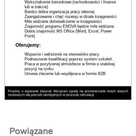
Wykształcenie kierunkowe (rachunkowości i finanse
lub w trakcie)
Bardzo dobra organizacja pracy własnej
Zaangażowanie i chęć rozwoju w dziale księgowości
Mile widziane doświadczenie w księgowości
Znajomość programu ENOVA będzie mile widziana
Dobra znajomość MS Office (Word, Excel, Power
Point)
Oferujemy:
Wsparcie i wdrożenie na stanowisko pracy
Podnoszenie kwalifikacji poprzez system szkoleń
Praca w pozytywnej atmosferze w firmie o stabilnej
pozycji na rynku
Umowa zlecenie lub współpraca w formie B2B
Prosimy o dopisanie klauzuli: Wyrażam zgodę na przetwarzanie moich danych
osobowych dla potrzeb niezbędnych w procesie rekrutacji.
Powiązane