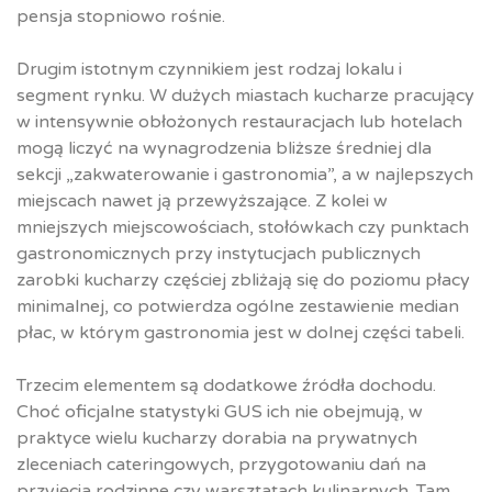
pensja stopniowo rośnie.
Drugim istotnym czynnikiem jest rodzaj lokalu i
segment rynku. W dużych miastach kucharze pracujący
w intensywnie obłożonych restauracjach lub hotelach
mogą liczyć na wynagrodzenia bliższe średniej dla
sekcji „zakwaterowanie i gastronomia”, a w najlepszych
miejscach nawet ją przewyższające. Z kolei w
mniejszych miejscowościach, stołówkach czy punktach
gastronomicznych przy instytucjach publicznych
zarobki kucharzy częściej zbliżają się do poziomu płacy
minimalnej, co potwierdza ogólne zestawienie median
płac, w którym gastronomia jest w dolnej części tabeli.​
Trzecim elementem są dodatkowe źródła dochodu.
Choć oficjalne statystyki GUS ich nie obejmują, w
praktyce wielu kucharzy dorabia na prywatnych
zleceniach cateringowych, przygotowaniu dań na
przyjęcia rodzinne czy warsztatach kulinarnych. Tam