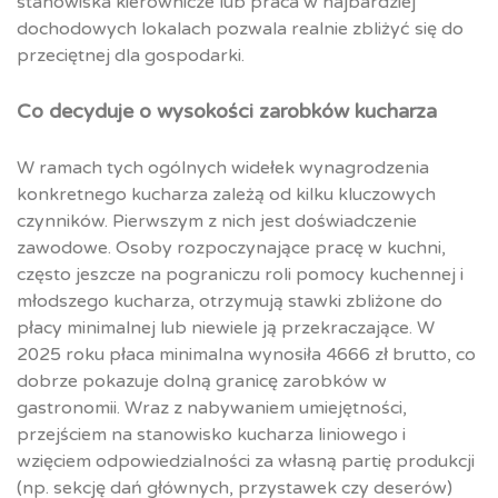
stanowiska kierownicze lub praca w najbardziej
dochodowych lokalach pozwala realnie zbliżyć się do
przeciętnej dla gospodarki.​
Co decyduje o wysokości zarobków kucharza
W ramach tych ogólnych widełek wynagrodzenia
konkretnego kucharza zależą od kilku kluczowych
czynników. Pierwszym z nich jest doświadczenie
zawodowe. Osoby rozpoczynające pracę w kuchni,
często jeszcze na pograniczu roli pomocy kuchennej i
młodszego kucharza, otrzymują stawki zbliżone do
płacy minimalnej lub niewiele ją przekraczające. W
2025 roku płaca minimalna wynosiła 4666 zł brutto, co
dobrze pokazuje dolną granicę zarobków w
gastronomii. Wraz z nabywaniem umiejętności,
przejściem na stanowisko kucharza liniowego i
wzięciem odpowiedzialności za własną partię produkcji
(np. sekcję dań głównych, przystawek czy deserów)