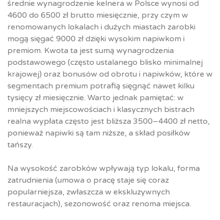
średnie wynagrodzenie kelnera w Polsce wynosi od
4600 do 6500 zł brutto miesięcznie, przy czym w
renomowanych lokalach i dużych miastach zarobki
mogą sięgać 9000 zł dzięki wysokim napiwkom i
premiom. Kwota ta jest sumą wynagrodzenia
podstawowego (często ustalanego blisko minimalnej
krajowej) oraz bonusów od obrotu i napiwków, które w
segmentach premium potrafią sięgnąć nawet kilku
tysięcy zł miesięcznie. Warto jednak pamiętać: w
mniejszych miejscowościach i klasycznych bistrach
realna wypłata często jest bliższa 3500–4400 zł netto,
ponieważ napiwki są tam niższe, a skład posiłków
tańszy.
Na wysokość zarobków wpływają typ lokalu, forma
zatrudnienia (umowa o pracę staje się coraz
popularniejsza, zwłaszcza w ekskluzywnych
restauracjach), sezonowość oraz renoma miejsca.