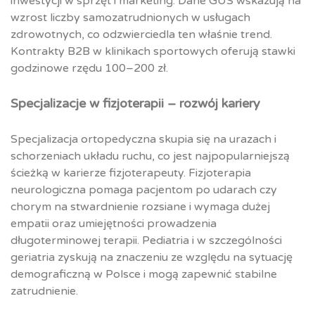
inwestycji w sprzęt i marketing. Dane GUS wskazują na
wzrost liczby samozatrudnionych w usługach
zdrowotnych, co odzwierciedla ten właśnie trend.
Kontrakty B2B w klinikach sportowych oferują stawki
godzinowe rzędu 100–200 zł.
Specjalizacje w fizjoterapii – rozwój kariery
Specjalizacja ortopedyczna skupia się na urazach i
schorzeniach układu ruchu, co jest najpopularniejszą
ścieżką w karierze fizjoterapeuty. Fizjoterapia
neurologiczna pomaga pacjentom po udarach czy
chorym na stwardnienie rozsiane i wymaga dużej
empatii oraz umiejętności prowadzenia
długoterminowej terapii. Pediatria i w szczególności
geriatria zyskują na znaczeniu ze względu na sytuację
demograficzną w Polsce i mogą zapewnić stabilne
zatrudnienie.