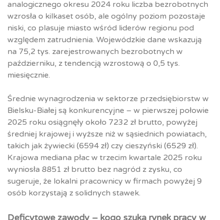
analogicznego okresu 2024 roku liczba bezrobotnych
wzrosła o kilkaset osób, ale ogólny poziom pozostaje
niski, co plasuje miasto wśród liderów regionu pod
względem zatrudnienia. Wojewódzkie dane wskazują
na 75,2 tys. zarejestrowanych bezrobotnych w
październiku, z tendencją wzrostową o 0,5 tys.
miesięcznie.
Średnie wynagrodzenia w sektorze przedsiębiorstw w
Bielsku-Białej są konkurencyjne – w pierwszej połowie
2025 roku osiągnęły około 7232 zł brutto, powyżej
średniej krajowej i wyższe niż w sąsiednich powiatach,
takich jak żywiecki (6594 zł) czy cieszyński (6529 zł).
Krajowa mediana płac w trzecim kwartale 2025 roku
wyniosła 8851 zł brutto bez nagród z zysku, co
sugeruje, że lokalni pracownicy w firmach powyżej 9
osób korzystają z solidnych stawek.​
Deficytowe zawody – kogo szuka rynek pracy w